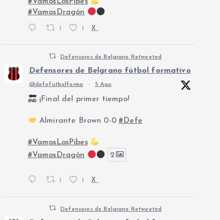
#VamosLosPibes
#VamosDragón
1
1
X
Defensores de Belgrano Retweeted
Defensores de Belgrano fútbol formativo
@defefutbolforma
·
5 Ago
¡Final del primer tiempo!
Almirante Brown 0-0
#Defe
#VamosLosPibes
#VamosDragón
2
1
1
X
Defensores de Belgrano Retweeted