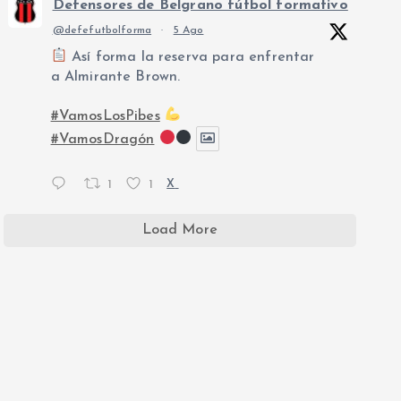
Defensores de Belgrano fútbol formativo
@defefutbolforma
·
5 Ago
Así forma la reserva para enfrentar
a Almirante Brown.
#VamosLosPibes
#VamosDragón
1
1
X
Load More