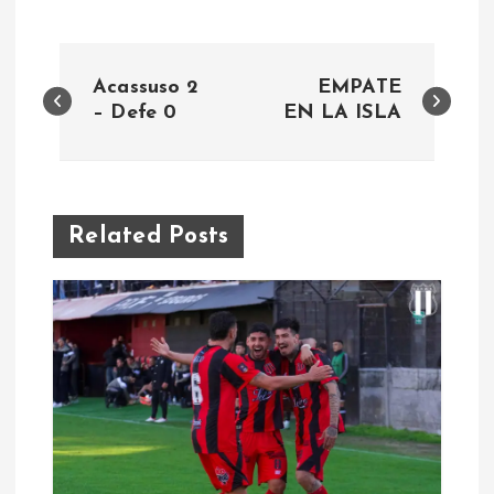
N
Acassuso 2
EMPATE
a
– Defe 0
EN LA ISLA
v
e
Related Posts
g
a
c
i