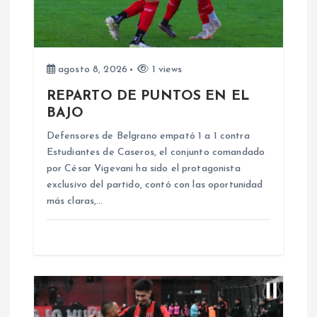
ó
n
d
agosto 8, 2026
1 views
REPARTO DE PUNTOS EN EL
e
BAJO
e
Defensores de Belgrano empató 1 a 1 contra
Estudiantes de Caseros, el conjunto comandado
n
por César Vigevani ha sido el protagonista
exclusivo del partido, contó con las oportunidad
más claras,…
t
r
a
d