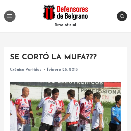
S
k
i
p
Sitio oficial
t
o
c
o
SE CORTÓ LA MUFA???
n
t
Crónica Partidos
febrero 28, 2013
e
n
t