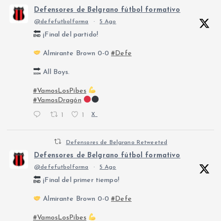
Defensores de Belgrano fútbol formativo
@defefutbolforma
·
5 Ago
¡Final del partido!
Almirante Brown 0-0
#Defe
All Boys.
#VamosLosPibes
#VamosDragón
1
1
X
Defensores de Belgrano Retweeted
Defensores de Belgrano fútbol formativo
@defefutbolforma
·
5 Ago
¡Final del primer tiempo!
Almirante Brown 0-0
#Defe
#VamosLosPibes