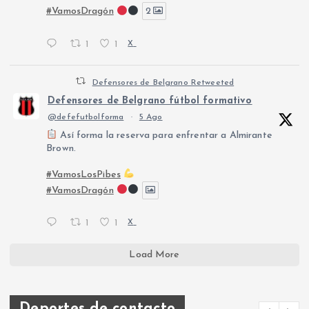
#VamosDragón
2
1
1
X
Defensores de Belgrano Retweeted
Defensores de Belgrano fútbol formativo
@defefutbolforma
·
5 Ago
Así forma la reserva para enfrentar a Almirante
Brown.
#VamosLosPibes
#VamosDragón
1
1
X
Load More
Deportes de contacto