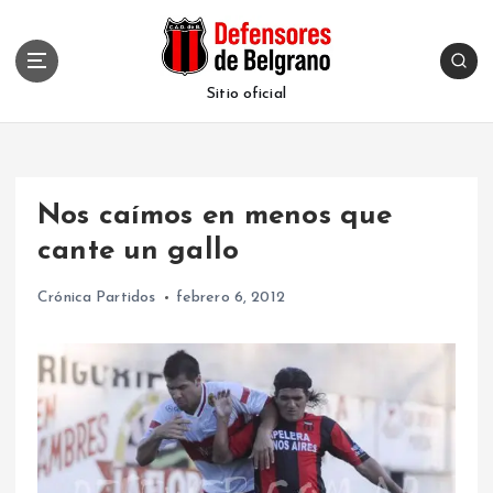
S
k
i
p
Sitio oficial
t
o
c
o
Nos caímos en menos que
n
t
cante un gallo
e
n
Crónica Partidos
febrero 6, 2012
t