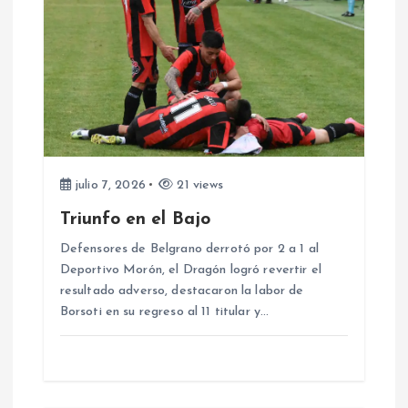
ó
n
d
e
julio 7, 2026
21 views
e
Triunfo en el Bajo
Defensores de Belgrano derrotó por 2 a 1 al
n
Deportivo Morón, el Dragón logró revertir el
resultado adverso, destacaron la labor de
t
Borsoti en su regreso al 11 titular y…
r
a