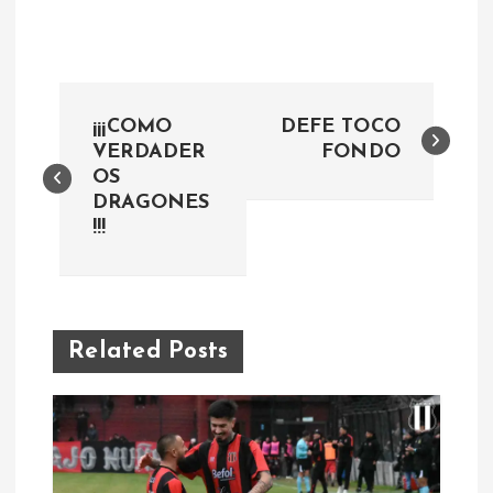
N
¡¡¡COMO
DEFE TOCO
a
VERDADER
FONDO
OS
DRAGONES
v
!!!
e
g
Related Posts
a
c
i