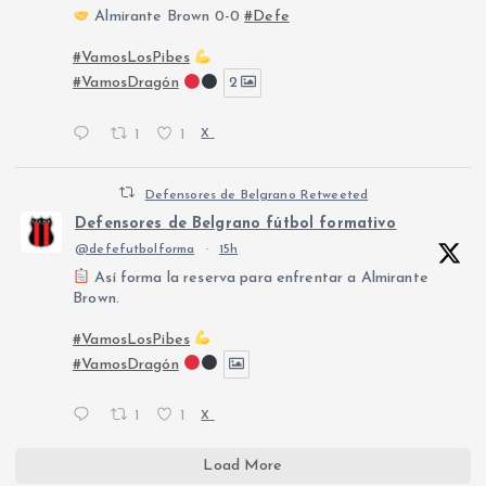
Almirante Brown 0-0
#Defe
#VamosLosPibes
#VamosDragón
2
1
1
X
Defensores de Belgrano Retweeted
Defensores de Belgrano fútbol formativo
@defefutbolforma
·
15h
Así forma la reserva para enfrentar a Almirante
Brown.
#VamosLosPibes
#VamosDragón
1
1
X
Load More