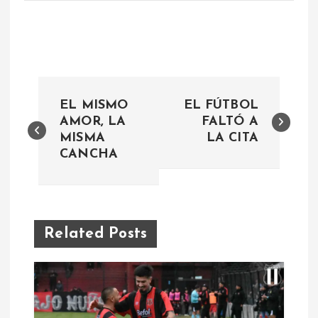
N
EL MISMO
EL FÚTBOL
a
AMOR, LA
FALTÓ A
MISMA
LA CITA
CANCHA
v
e
g
Related Posts
a
c