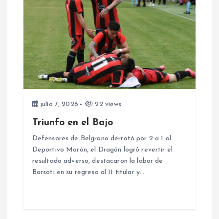
i
ó
n
d
e
julio 7, 2026
22 views
Triunfo en el Bajo
e
Defensores de Belgrano derrotó por 2 a 1 al
Deportivo Morón, el Dragón logró revertir el
n
resultado adverso, destacaron la labor de
Borsoti en su regreso al 11 titular y…
t
r