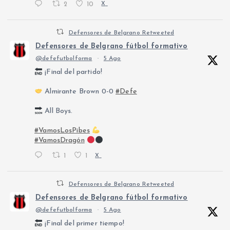
2
10
X
Defensores de Belgrano Retweeted
Defensores de Belgrano fútbol formativo
@defefutbolforma
·
5 Ago
¡Final del partido!
Almirante Brown 0-0
#Defe
All Boys.
#VamosLosPibes
#VamosDragón
1
1
X
Defensores de Belgrano Retweeted
Defensores de Belgrano fútbol formativo
@defefutbolforma
·
5 Ago
¡Final del primer tiempo!