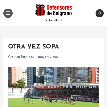
S
k
i
p
Sitio oficial
t
o
c
o
OTRA VEZ SOPA
n
t
Crónica Partidos
mayo 22, 2011
e
n
t