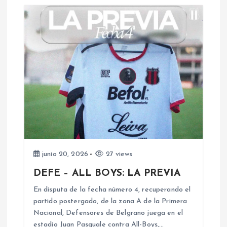
a
d
a
s
junio 20, 2026
27 views
DEFE – ALL BOYS: LA PREVIA
En disputa de la fecha número 4, recuperando el
partido postergado, de la zona A de la Primera
Nacional, Defensores de Belgrano juega en el
estadio Juan Pasquale contra All-Boys,…