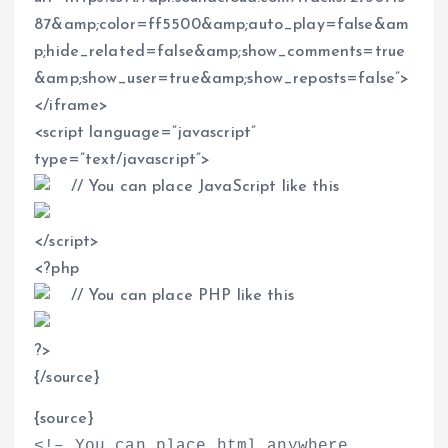
87&amp;color=ff5500&amp;auto_play=false&am
p;hide_related=false&amp;show_comments=true
&amp;show_user=true&amp;show_reposts=false”
>
<
/iframe
>
<
script language=”javascript”
type=”text/javascript”
>
// You can place JavaScript like this
<
/script
>
<
?php
// You can place PHP like this
?
>
{/source}
{source}
<
!– You can place html anywhere