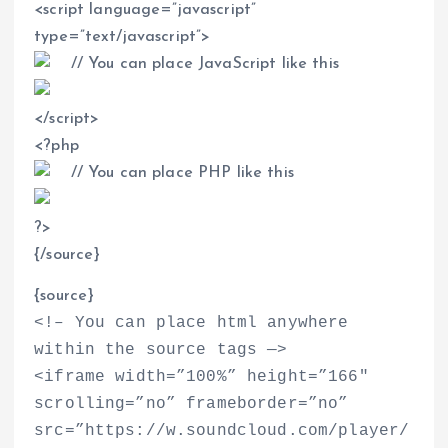
<
script language=”javascript”
type=”text/javascript”
>
// You can place JavaScript like this
<
/script
>
<
?php
// You can place PHP like this
?
>
{/source}
{source}
<
!– You can place html anywhere
within the source tags —
>
<
iframe width=”100%” height=”166″
scrolling=”no” frameborder=”no”
src=”https://w.soundcloud.com/player/