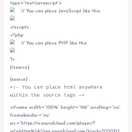
type=”text/javascript”
>
// You can place JavaScript like this
<
/script
>
<
?php
// You can place PHP like this
?
>
{/source}
{source}
<
!– You can place html anywhere
within the source tags —
>
<
iframe width=”100%” height=”166″ scrolling=”no”
frameborder=”no”
src=”https://w.soundcloud.com/player/?
url=https%3A//api.soundcloud.com/tracks/2730713