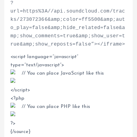
?
url=https%3A//api.soundcloud.com/trac
ks/273072366&amp;color=ff5500&amp;aut
o_play=false&amp;hide_related=false&a
mp;show_comments=true&amp;show_user=t
rue&amp;show_reposts=false”
>
<
/iframe
>
<
script language=”javascript”
type=”text/javascript”
>
// You can place JavaScript like this
<
/script
>
<
?php
// You can place PHP like this
?
>
{/source}