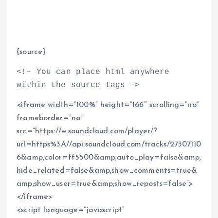
{source}
<
!– You can place html anywhere
within the source tags —
>
<
iframe width=”100%” height=”166″ scrolling=”no”
frameborder=”no”
src=”https://w.soundcloud.com/player/?
url=https%3A//api.soundcloud.com/tracks/27307110
6&amp;color=ff5500&amp;auto_play=false&amp;
hide_related=false&amp;show_comments=true&
amp;show_user=true&amp;show_reposts=false”
>
<
/iframe
>
<
script language=”javascript”