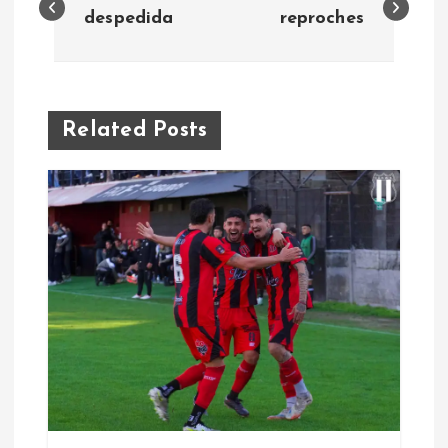
a
despedida
reproches
v
e
Related Posts
g
a
c
i
ó
n