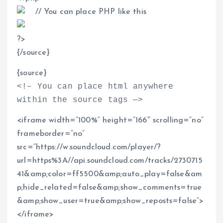
// You can place PHP like this
?
>
{/source}
{source}
<
!– You can place html anywhere
within the source tags —
>
<
iframe width=”100%” height=”166″ scrolling=”no”
frameborder=”no”
src=”https://w.soundcloud.com/player/?
url=https%3A//api.soundcloud.com/tracks/2730715
41&amp;color=ff5500&amp;auto_play=false&am
p;hide_related=false&amp;show_comments=true
&amp;show_user=true&amp;show_reposts=false”
>
<
/iframe
>