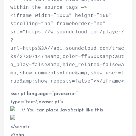
within the source tags —
>
<
iframe width=”100%” height=”166″
scrolling=”no” frameborder=”no”
src=”https://w.soundcloud.com/player/
?
url=https%3A//api.soundcloud.com/trac
ks/273071474&amp;color=ff5500&amp;aut
o_play=false&amp;hide_related=false&a
mp;show_comments=true&amp;show_user=t
rue&amp;show_reposts=false”
>
<
/iframe
>
<
script language=”javascript”
type=”text/javascript”
>
// You can place JavaScript like this
<
/script
>
<
?php