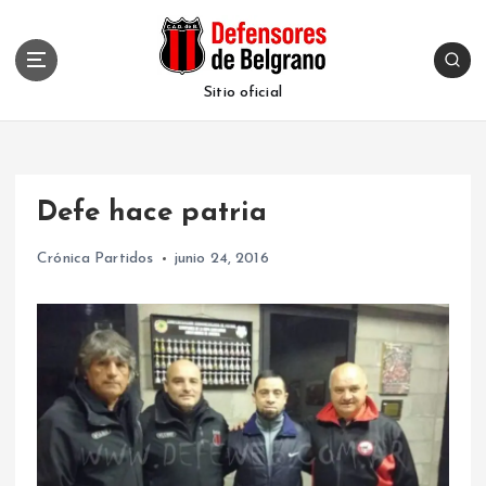
S
k
i
p
Sitio oficial
t
o
c
o
Defe hace patria
n
t
Crónica Partidos
junio 24, 2016
e
n
t