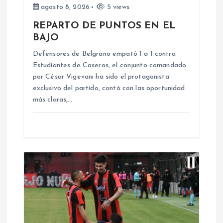
d
agosto 8, 2026
5 views
REPARTO DE PUNTOS EN EL
e
BAJO
e
Defensores de Belgrano empató 1 a 1 contra
Estudiantes de Caseros, el conjunto comandado
n
por César Vigevani ha sido el protagonista
exclusivo del partido, contó con las oportunidad
más claras,…
t
r
a
d
a