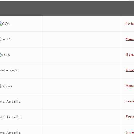
Feli
Maur
Gonz
Gonz
Maur
Luci
Ezeq
Juan