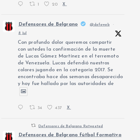
1
20
X
Defensores de Belgrano
@defeweb
·
8 Jul
Con profundo dolor queremos compartir
con ustedes la confirmación de la muerte
de Lucas Gámez Martínez en el terremoto
de Venezuela. Lucas defendió nuestros
colores jugando en la categoría 2017. Se
encontraba hace dos semanas desaparecido
y hoy fue hallado por las autoridades de
34
437
X
Defensores de Belgrano Retweeted
Defensores de Belgrano fútbol formativo