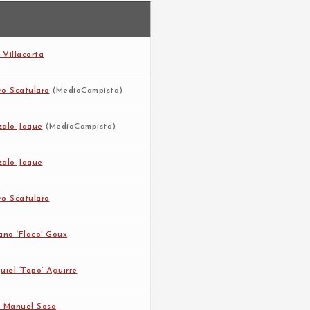
x Villacorta
o Scatularo
(MedioCampista)
alo Jaque
(MedioCampista)
alo Jaque
o Scatularo
ano ‘Flaco’ Goux
uiel ‘Topo’ Aguirre
 Manuel Sosa