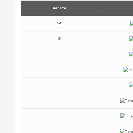
minuto
54`
45`