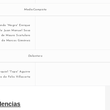
MedioCampista
Delantero
dencias