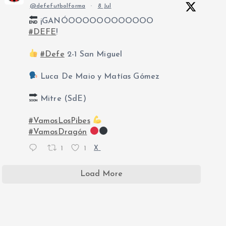
@defefutbolforma
·
8 Jul
¡GANÓOOOOOOOOOOOO
#DEFE
!
#Defe
2-1 San Miguel
Luca De Maio y Matías Gómez
Mitre (SdE)
#VamosLosPibes
#VamosDragón
1
1
X
Load More