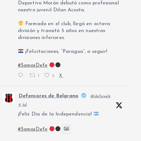
Deportivo Morón debutó como profesional
nuestro juvenil Dilan Acosta.
Formado en el club, llegó en octava
división y transitó 5 años en nuestras
divisiones inferiores.
¡Felicitaciones, “Paragua”, a seguir!
#SomosDefe
1
5
X
Defensores de Belgrano
@defeweb
·
9 Jul
¡Feliz Día de la Independencia!
#SomosDefe