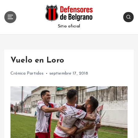
S
k
i
p
Sitio oficial
t
o
c
o
Vuelo en Loro
n
t
Crónica Partidos
septiembre 17, 2018
e
n
t