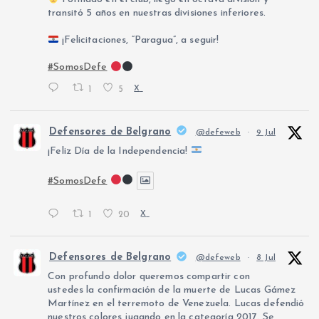
transitó 5 años en nuestras divisiones inferiores.
¡Felicitaciones, “Paragua”, a seguir!
#SomosDefe
1
5
X
Defensores de Belgrano
@defeweb
·
9 Jul
¡Feliz Día de la Independencia!
#SomosDefe
1
20
X
Defensores de Belgrano
@defeweb
·
8 Jul
Con profundo dolor queremos compartir con
ustedes la confirmación de la muerte de Lucas Gámez
Martínez en el terremoto de Venezuela. Lucas defendió
nuestros colores jugando en la categoría 2017. Se