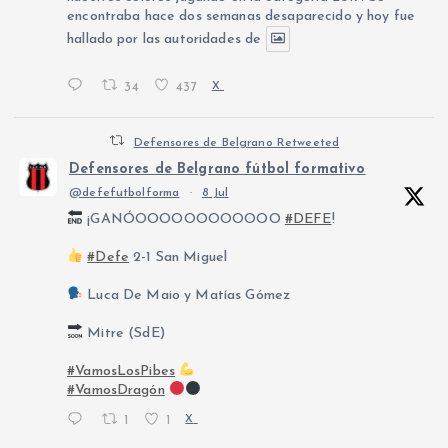
encontraba hace dos semanas desaparecido y hoy fue
hallado por las autoridades de
34
437
X
Defensores de Belgrano Retweeted
Defensores de Belgrano fútbol formativo
@defefutbolforma
·
8 Jul
¡GANÓOOOOOOOOOOOO
#DEFE
!
#Defe
2-1 San Miguel
Luca De Maio y Matías Gómez
Mitre (SdE)
#VamosLosPibes
#VamosDragón
1
1
X