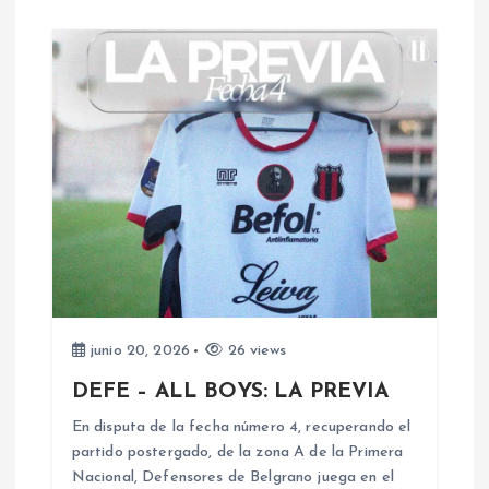
r
a
d
a
s
junio 20, 2026
26 views
DEFE – ALL BOYS: LA PREVIA
En disputa de la fecha número 4, recuperando el
partido postergado, de la zona A de la Primera
Nacional, Defensores de Belgrano juega en el