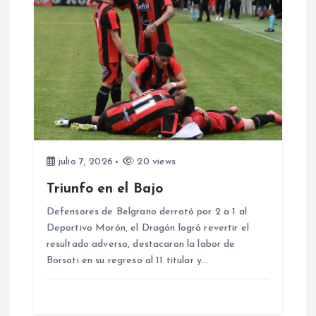
c
i
ó
n
d
julio 7, 2026
20 views
Triunfo en el Bajo
e
Defensores de Belgrano derrotó por 2 a 1 al
e
Deportivo Morón, el Dragón logró revertir el
resultado adverso, destacaron la labor de
Borsoti en su regreso al 11 titular y…
n
t