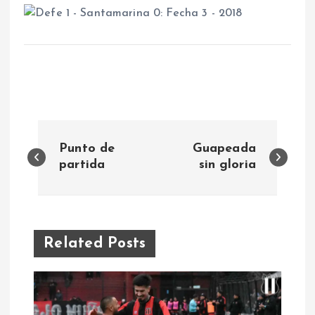
N
Punto de
Guapeada
a
partida
sin gloria
v
e
Related Posts
g
a