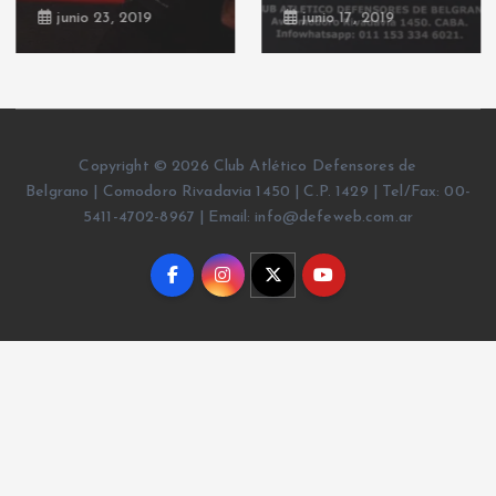
junio 23, 2019
junio 17, 2019
Copyright © 2026 Club Atlético Defensores de
Belgrano | Comodoro Rivadavia 1450 | C.P. 1429 | Tel/Fax: 00-
5411-4702-8967 | Email: info@defeweb.com.ar