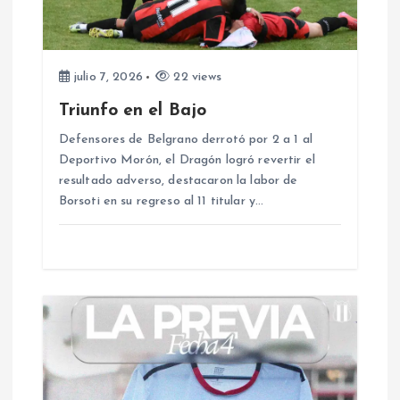
d
e
e
julio 7, 2026
22 views
Triunfo en el Bajo
n
Defensores de Belgrano derrotó por 2 a 1 al
Deportivo Morón, el Dragón logró revertir el
t
resultado adverso, destacaron la labor de
Borsoti en su regreso al 11 titular y…
r
a
d
a
s