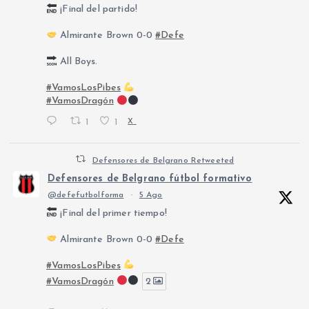
¡Final del partido!
Almirante Brown 0-0
#Defe
All Boys.
#VamosLosPibes
#VamosDragón
1
1
X
Defensores de Belgrano Retweeted
Defensores de Belgrano fútbol formativo
@defefutbolforma
·
5 Ago
¡Final del primer tiempo!
Almirante Brown 0-0
#Defe
#VamosLosPibes
#VamosDragón
2