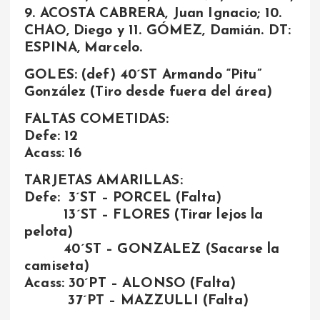
9. ACOSTA CABRERA, Juan Ignacio; 10.
CHAO, Diego y 11. GÓMEZ, Damián. DT:
ESPINA, Marcelo.
GOLES: (def) 40´ST Armando “Pitu”
González (Tiro desde fuera del área)
FALTAS COMETIDAS:
Defe: 12
Acass: 16
TARJETAS AMARILLAS:
Defe: 3´ST – PORCEL (Falta)
13´ST – FLORES (Tirar lejos la
pelota)
40´ST – GONZALEZ (Sacarse la
camiseta)
Acass: 30´PT – ALONSO (Falta)
37´PT – MAZZULLI (Falta)