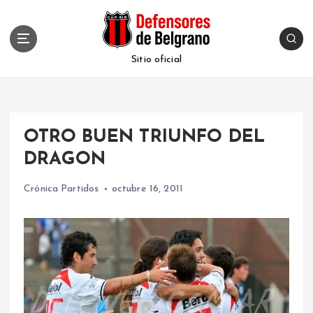
S
k
i
p
Sitio oficial
t
o
c
o
OTRO BUEN TRIUNFO DEL
n
t
DRAGON
e
n
Crónica Partidos
octubre 16, 2011
t