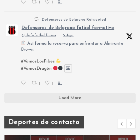
1
1
X
Defensores de Belgrano Retweeted
Defensores de Belgrano fútbol formativo
@defefutbolforma
·
5 Ago
Así forma la reserva para enfrentar a Almirante
Brown.
#VamosLosPibes
#VamosDragón
1
1
X
Load More
Deportes de contacto