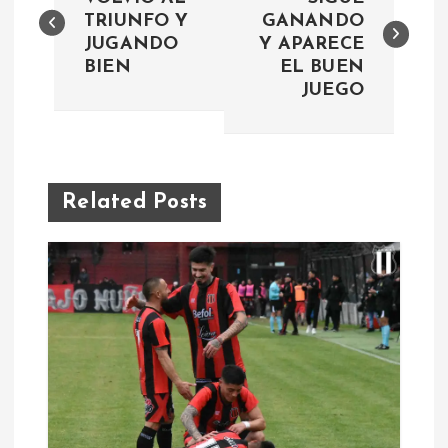
a
TRIUNFO Y
GANANDO
JUGANDO
Y APARECE
v
BIEN
EL BUEN
JUEGO
e
g
a
Related Posts
c
i
ó
n