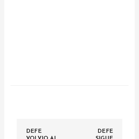
N
DEFE
DEFE
VOLVIO AL
SIGUE