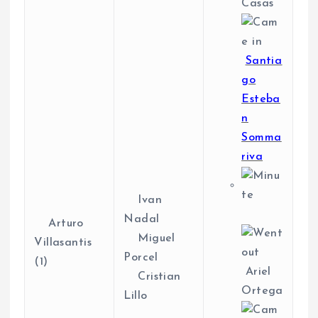
Casas
Santia
go
Esteba
n
Somma
riva
Ivan
Nadal
Arturo
Miguel
Villasantis
Porcel
(1)
Ariel
Cristian
Ortega
Lillo