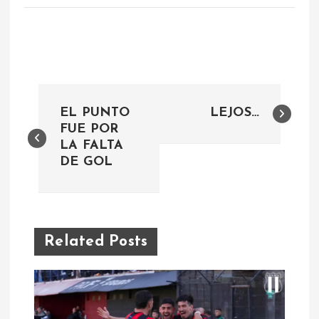
N
EL PUNTO
LEJOS…
a
FUE POR
LA FALTA
DE GOL
v
e
g
Related Posts
a
c