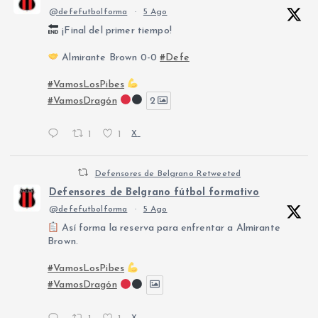
@defefutbolforma
·
5 Ago
¡Final del primer tiempo!
Almirante Brown 0-0
#Defe
#VamosLosPibes
#VamosDragón
2
1
1
X
Defensores de Belgrano Retweeted
Defensores de Belgrano fútbol formativo
@defefutbolforma
·
5 Ago
Así forma la reserva para enfrentar a Almirante
Brown.
#VamosLosPibes
#VamosDragón