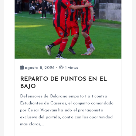
i
ó
n
d
e
agosto 8, 2026
1 views
REPARTO DE PUNTOS EN EL
e
BAJO
n
Defensores de Belgrano empató 1 a 1 contra
Estudiantes de Caseros, el conjunto comandado
por César Vigevani ha sido el protagonista
t
exclusivo del partido, contó con las oportunidad
más claras,…
r