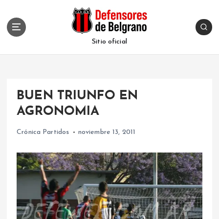
S
k
i
p
Sitio oficial
t
o
c
o
BUEN TRIUNFO EN
n
t
AGRONOMIA
e
n
Crónica Partidos
noviembre 13, 2011
t