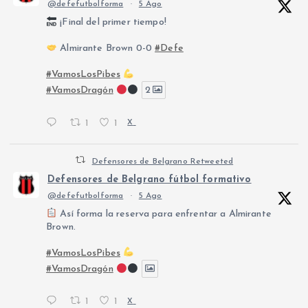
@defefutbolforma
·
5 Ago
¡Final del primer tiempo!
Almirante Brown 0-0
#Defe
#VamosLosPibes
#VamosDragón
2
1
1
X
Defensores de Belgrano Retweeted
Defensores de Belgrano fútbol formativo
@defefutbolforma
·
5 Ago
Así forma la reserva para enfrentar a Almirante
Brown.
#VamosLosPibes
#VamosDragón
1
1
X