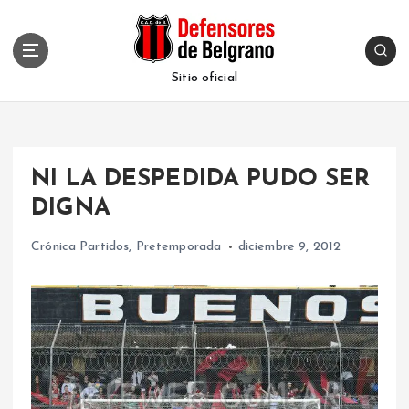
S
k
i
p
Sitio oficial
t
o
c
o
NI LA DESPEDIDA PUDO SER
n
t
DIGNA
e
n
Crónica Partidos
,
Pretemporada
diciembre 9, 2012
t