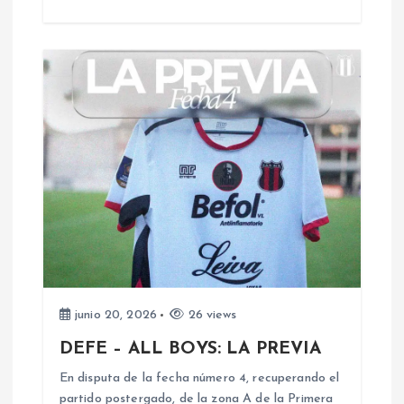
r
a
d
a
s
junio 20, 2026
26 views
DEFE – ALL BOYS: LA PREVIA
En disputa de la fecha número 4, recuperando el
partido postergado, de la zona A de la Primera