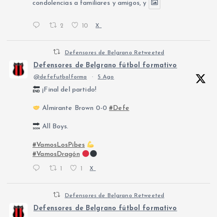
condolencias a familiares y amigos, y
2
10
X
Defensores de Belgrano Retweeted
Defensores de Belgrano fútbol formativo
@defefutbolforma
·
5 Ago
¡Final del partido!
Almirante Brown 0-0
#Defe
All Boys.
#VamosLosPibes
#VamosDragón
1
1
X
Defensores de Belgrano Retweeted
Defensores de Belgrano fútbol formativo