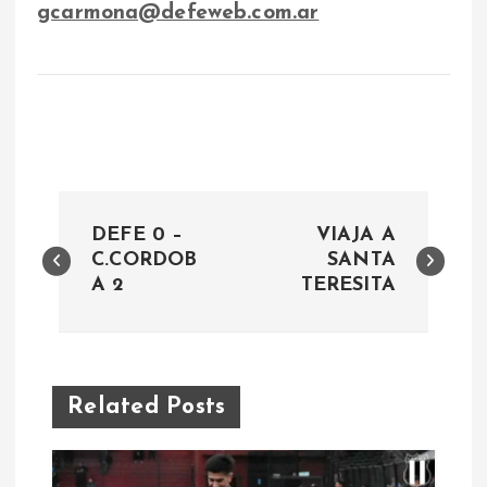
gcarmona@defeweb.com.ar
N
DEFE 0 –
VIAJA A
a
C.CORDOB
SANTA
A 2
TERESITA
v
e
Related Posts
g
a