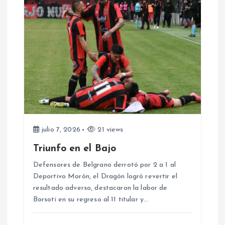
c
i
ó
n
d
julio 7, 2026
21 views
e
Triunfo en el Bajo
e
Defensores de Belgrano derrotó por 2 a 1 al
Deportivo Morón, el Dragón logró revertir el
resultado adverso, destacaron la labor de
n
Borsoti en su regreso al 11 titular y…
t