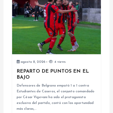
c
i
ó
n
d
agosto 8, 2026
4 views
e
REPARTO DE PUNTOS EN EL
BAJO
e
Defensores de Belgrano empató 1 a 1 contra
n
Estudiantes de Caseros, el conjunto comandado
por César Vigevani ha sido el protagonista
exclusivo del partido, contó con las oportunidad
t
más claras,…