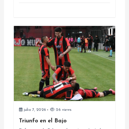
r
a
d
a
s
julio 7, 2026
26 views
Triunfo en el Bajo