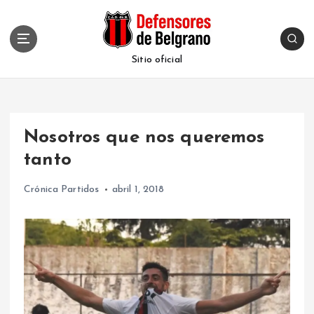
S
k
i
p
Sitio oficial
t
o
c
o
Nosotros que nos queremos
n
t
tanto
e
n
Crónica Partidos
abril 1, 2018
t