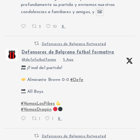
profundamente su partida y enviamos nuestras
condolencias a familiares y amigos, y
2
10
X
Defensores de Belgrano Retweeted
Defensores de Belgrano fútbol formativo
@defefutbolforma
·
5 Ago
¡Final del partido!
Almirante Brown 0-0
#Defe
All Boys.
#VamosLosPibes
#VamosDragón
1
1
X
Defensores de Belgrano Retweeted