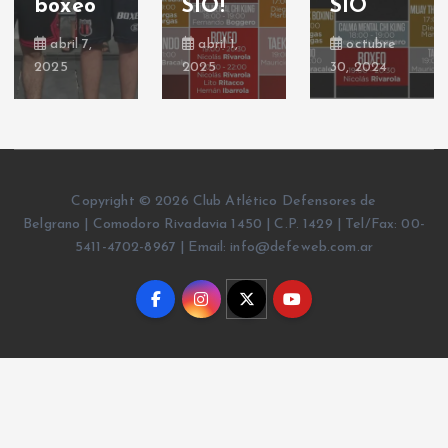
boxeo
SIO!
SIO
abril 7,
abril 1,
octubre
2025
2025
30, 2024
Copyright © 2026 Club Atlético Defensores de
Belgrano | Comodoro Rivadavia 1450 | C.P. 1429 | Tel/Fax: 00-
5411-4702-8967 | Email: info@defeweb.com.ar