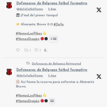
Defensores de Belgrano fútbol formativo
@defefutbolforma
·
5 Ago
¡Final del primer tiempo!
Almirante Brown 0-0
#Defe
#VamosLosPibes
#VamosDragón
2
1
1
X
Defensores de Belgrano Retweeted
Defensores de Belgrano fútbol formativo
@defefutbolforma
·
5 Ago
Así forma la reserva para enfrentar a Almirante
Brown.
#VamosLosPibes
#VamosDragón