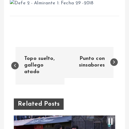
N
Topo suelto,
Punto con
a
gallego
sinsabores
atado
v
e
Related Posts
g
a