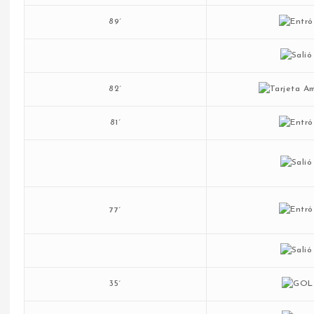
89´
82´
81´
77´
35´