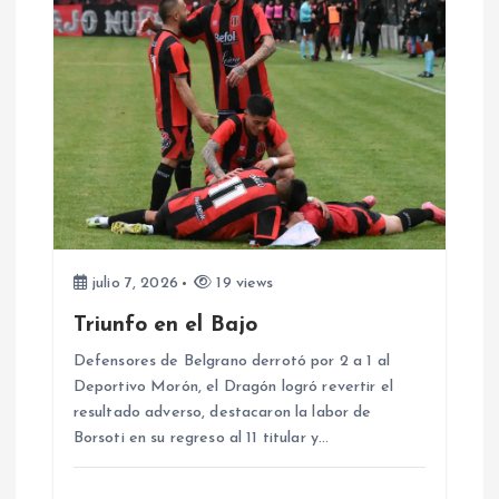
c
i
ó
n
d
e
julio 7, 2026
19 views
Triunfo en el Bajo
e
Defensores de Belgrano derrotó por 2 a 1 al
Deportivo Morón, el Dragón logró revertir el
n
resultado adverso, destacaron la labor de
Borsoti en su regreso al 11 titular y…
t