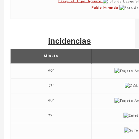
Ezequiel ‘Topo’ Aguirre
Pablo Miranda
incidencias
Minuto
90´
87´
80´
72´