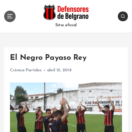
S
k
i
p
Sitio oficial
t
o
c
o
El Negro Payaso Rey
n
t
Crónica Partidos
abril 21, 2018
e
n
t