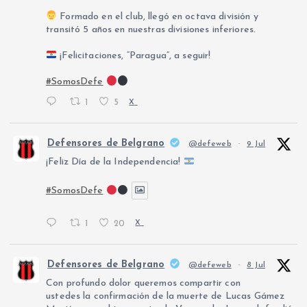
Formado en el club, llegó en octava división y
transitó 5 años en nuestras divisiones inferiores.
¡Felicitaciones, “Paragua”, a seguir!
#SomosDefe
1
5
X
Defensores de Belgrano
@defeweb
·
9 Jul
¡Feliz Día de la Independencia!
#SomosDefe
1
20
X
Defensores de Belgrano
@defeweb
·
8 Jul
Con profundo dolor queremos compartir con
ustedes la confirmación de la muerte de Lucas Gámez