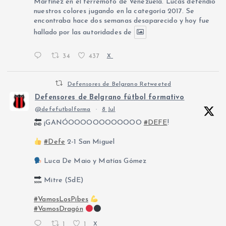
Martínez en el terremoto de Venezuela. Lucas defendió
nuestros colores jugando en la categoría 2017. Se
encontraba hace dos semanas desaparecido y hoy fue
hallado por las autoridades de
34
437
X
Defensores de Belgrano Retweeted
Defensores de Belgrano fútbol formativo
@defefutbolforma
·
8 Jul
¡GANÓOOOOOOOOOOOO
#DEFE
!
#Defe
2-1 San Miguel
Luca De Maio y Matías Gómez
Mitre (SdE)
#VamosLosPibes
#VamosDragón
1
1
X