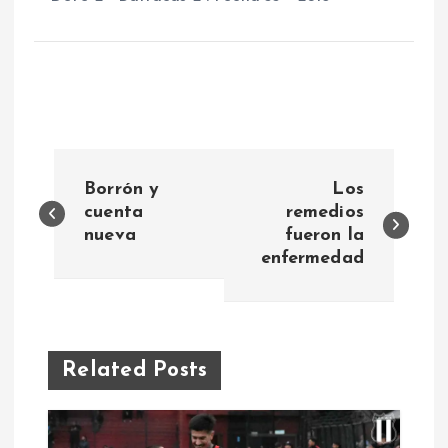
N
Borrón y
Los
a
cuenta
remedios
nueva
fueron la
enfermedad
v
e
g
Related Posts
a