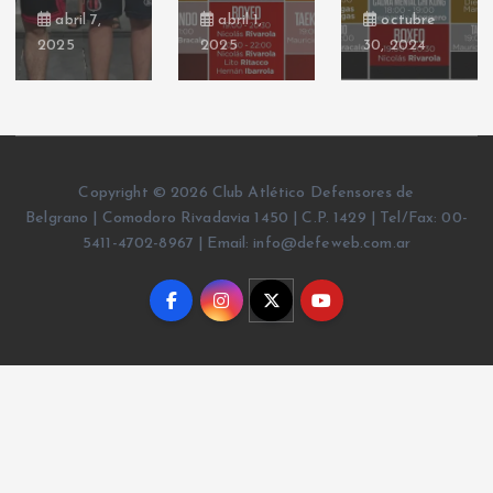
abril 7,
abril 1,
octubre
2025
2025
30, 2024
Copyright © 2026 Club Atlético Defensores de
Belgrano | Comodoro Rivadavia 1450 | C.P. 1429 | Tel/Fax: 00-
5411-4702-8967 | Email: info@defeweb.com.ar