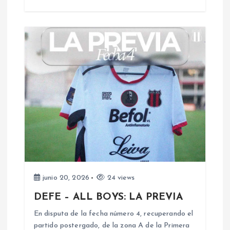
r
a
d
a
s
junio 20, 2026
24 views
DEFE – ALL BOYS: LA PREVIA
En disputa de la fecha número 4, recuperando el
partido postergado, de la zona A de la Primera