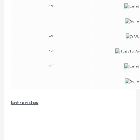
58´
48´
37´
16´
Entrevistas