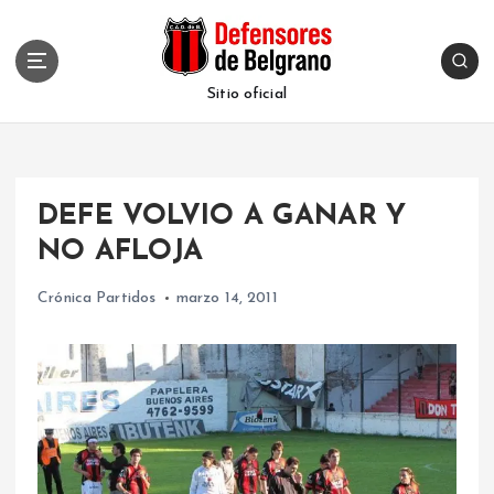
S
k
i
p
Sitio oficial
t
o
c
o
DEFE VOLVIO A GANAR Y
n
t
NO AFLOJA
e
n
Crónica Partidos
marzo 14, 2011
t