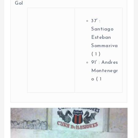
Gol
37′ :
Santiago
Esteban
Sommariva
( 1 )
91′ : Andres
Montenegr
o ( 1