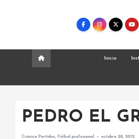
S
k
i
p
t
o
c
Inicio
Ins
o
n
t
e
n
t
PEDRO EL G
Crónica Partidos
,
Fútbol profesional
octubre 28, 2012