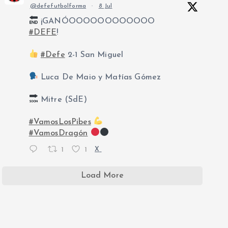
@defefutbolforma
·
8 Jul
¡GANÓOOOOOOOOOOOO
#DEFE
!
#Defe
2-1 San Miguel
Luca De Maio y Matías Gómez
Mitre (SdE)
#VamosLosPibes
#VamosDragón
1
1
X
Load More