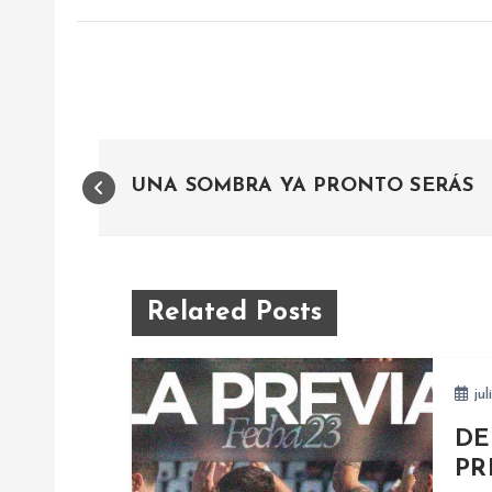
N
UNA SOMBRA YA PRONTO SERÁS
a
v
Related Posts
e
jul
g
DE
a
PR