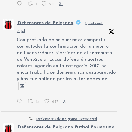
1
20
X
Defensores de Belgrano
@defeweb
·
8 Jul
Con profundo dolor queremos compartir
con ustedes la confirmación de la muerte
de Lucas Gámez Martínez en el terremoto
de Venezuela. Lucas defendió nuestros
colores jugando en la categoría 2017. Se
encontraba hace dos semanas desaparecido
y hoy fue hallado por las autoridades de
34
437
X
Defensores de Belgrano Retweeted
Defensores de Belgrano fútbol formativo