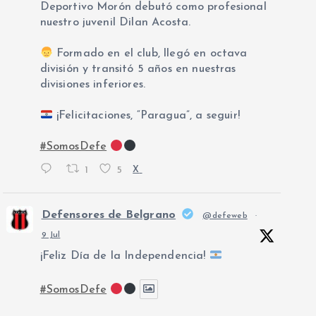
Deportivo Morón debutó como profesional
nuestro juvenil Dilan Acosta.
Formado en el club, llegó en octava
división y transitó 5 años en nuestras
divisiones inferiores.
¡Felicitaciones, “Paragua”, a seguir!
#SomosDefe
1
5
X
Defensores de Belgrano
@defeweb
·
9 Jul
¡Feliz Día de la Independencia!
#SomosDefe