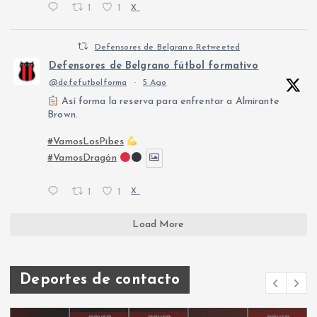
1
1
X
Defensores de Belgrano Retweeted
Defensores de Belgrano fútbol formativo
@defefutbolforma
·
5 Ago
Así forma la reserva para enfrentar a Almirante
Brown.
#VamosLosPibes
#VamosDragón
1
1
X
Load More
Deportes de contacto