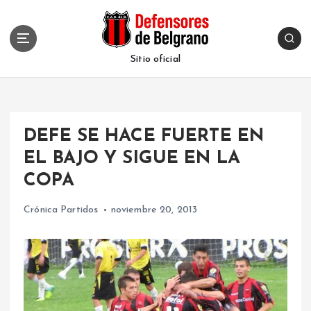
S
k
i
p
Sitio oficial
t
o
c
o
DEFE SE HACE FUERTE EN
n
t
EL BAJO Y SIGUE EN LA
e
COPA
n
t
Crónica Partidos
noviembre 20, 2013