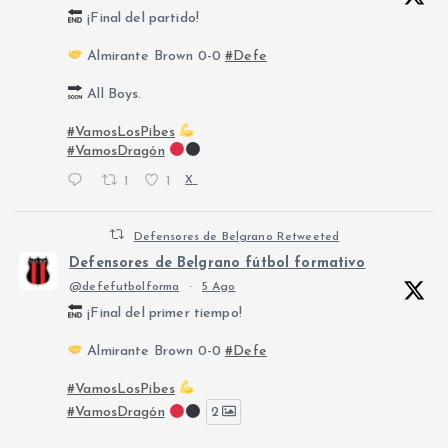
¡Final del partido!
Almirante Brown 0-0
#Defe
All Boys.
#VamosLosPibes
#VamosDragón
1
1
X
Defensores de Belgrano Retweeted
Defensores de Belgrano fútbol formativo
@defefutbolforma
·
5 Ago
¡Final del primer tiempo!
Almirante Brown 0-0
#Defe
#VamosLosPibes
#VamosDragón
2