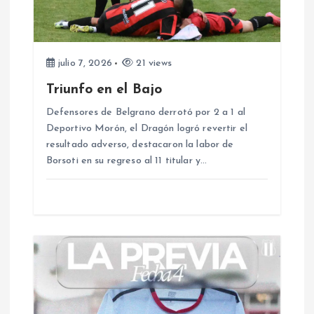
e
e
julio 7, 2026
21 views
n
Triunfo en el Bajo
Defensores de Belgrano derrotó por 2 a 1 al
t
Deportivo Morón, el Dragón logró revertir el
resultado adverso, destacaron la labor de
r
Borsoti en su regreso al 11 titular y…
a
d
a
s