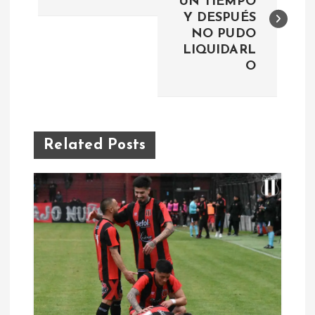
UN TIEMPO
Y DESPUÉS
v
NO PUDO
LIQUIDARL
e
O
g
a
Related Posts
c
i
ó
n
d