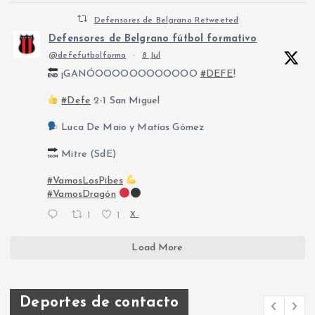
Defensores de Belgrano Retweeted
Defensores de Belgrano fútbol formativo
@defefutbolforma
·
8 Jul
¡GANÓOOOOOOOOOOOO
#DEFE
!
#Defe
2-1 San Miguel
Luca De Maio y Matías Gómez
Mitre (SdE)
#VamosLosPibes
#VamosDragón
1
1
X
Load More
Deportes de contacto