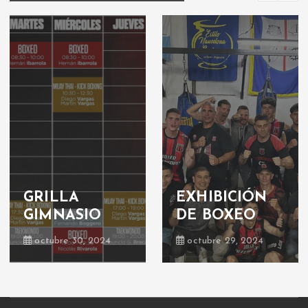
Deportes de
contacto:
Boxeo: velada
¡nueva
boxística
actividad!
junio 23, 2019
junio 17, 2019