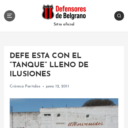
S
k
i
p
Sitio oficial
t
o
c
o
DEFE ESTA CON EL
n
t
“TANQUE” LLENO DE
e
ILUSIONES
n
t
Crónica Partidos
junio 12, 2011