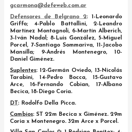
gcarmona@defeweb.com.ar
Defensores de Belgrano 2
: 1-Leonardo
Griffo; 4-Pablo Battallini, 2-Leandro
Martínez Montagnoli, 6-Martín Alberich,
3-Iván Nadal; 8-Luis González, 5-Miguel
Porcel, 7-Santiago Sommariva, 11-Jacobo
Mansilla; 9-Andrés Montenegro, 10-
Daniel Giménez.
Suplentes
: 12-Germán Oviedo, 13-Nicolás
Tarabini, 14-Pedro Bocca, 15-Gustavo
Arce, 16-Fernando Cobian, 17-Albano
Becica, 18-Diego Coria.
DT
: Rodolfo Della Picca.
Cambios
: ST 22m Becica x Giménez. 29m
Coria x Montenegro. 32m Arce x Porcel.
Villa San Carlos 0
: 1-Rodrigo Benítez; 4-