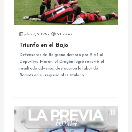
n
d
e
julio 7, 2026
21 views
e
Triunfo en el Bajo
Defensores de Belgrano derrotó por 2 a 1 al
n
Deportivo Morón, el Dragón logró revertir el
resultado adverso, destacaron la labor de
t
Borsoti en su regreso al 11 titular y…
r
a
d
a