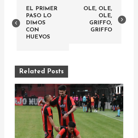
N
EL PRIMER
OLE, OLE,
a
PASO LO
OLE,
DIMOS
GRIFFO,
CON
GRIFFO
v
HUEVOS
e
g
Related Posts
a
c
i
ó