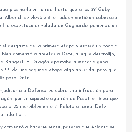
raba plasmarlo en la red, hasta que a los 39’ Gaby
a, Alberich se elevó entre todos y metió un cabezazo
ril la espectacular volada de Gagliardo, poniendo un
r el desgaste de la primera etapa y esperó un poco a
gar bien comenzó a apretar a Defe, aunque desprolijo,
ar a Bangert. El Dragón apostaba a meter alguna
ron 35’ de una segunda etapa algo aburrida, pero que
liz para Defe.
erjudicaría a Defensores, cobra una infracción para
agón, por un supuesto agarrón de Posat, el línea que
aba a 25 increíblemente sí. Pelota al área, Defe
rtido 1 a 1.
 y comenzó a hacerse sentir, parecía que Atlanta se