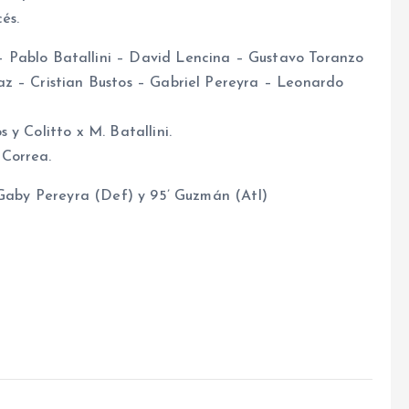
és.
blo Batallini – David Lencina – Gustavo Toranzo
z – Cristian Bustos – Gabriel Pereyra – Leonardo
y Colitto x M. Batallini.
 Correa.
 Gaby Pereyra (Def) y 95’ Guzmán (Atl)