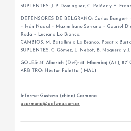
SUPLENTES: J. P. Dominguez, C. Peláez y E. Franc
DEFENSORES DE BELGRANO: Carlos Bangert – Pa
– Iván Nadal – Maximiliano Serrano – Gabriel Día
Roda – Luciano Lo Bianco.
CAMBIOS: M. Batallini x Lo Bianco, Posat x Bustos 
SUPLENTES: C. Gómez, L. Nebot, B. Noguera y J.
GOLES: 31’ Alberich (Def); 81’ Mbombaj (Atl), 87’
ARBITRO: Héctor Paletta ( MAL)
Informe: Gustavo (chino) Carmona
gcarmona@defweb.com.ar