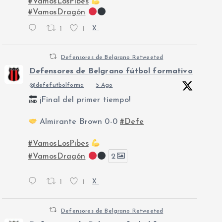
#VamosLosPibes
#VamosDragón
1
1
X
Defensores de Belgrano Retweeted
Defensores de Belgrano fútbol formativo
@defefutbolforma
·
5 Ago
¡Final del primer tiempo!
Almirante Brown 0-0
#Defe
#VamosLosPibes
#VamosDragón
2
1
1
X
Defensores de Belgrano Retweeted