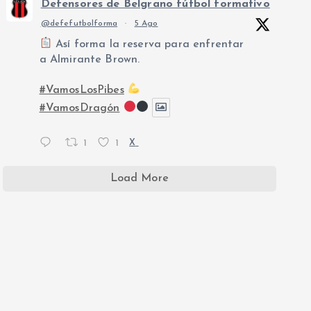
Defensores de Belgrano fútbol formativo
@defefutbolforma
·
5 Ago
Así forma la reserva para enfrentar
a Almirante Brown.
#VamosLosPibes
#VamosDragón
1
1
X
Load More