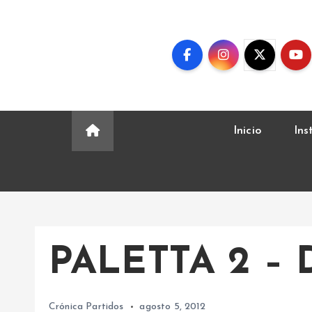
S
k
i
p
t
o
c
Inicio
Ins
o
n
t
e
n
t
PALETTA 2 –
Crónica Partidos
agosto 5, 2012