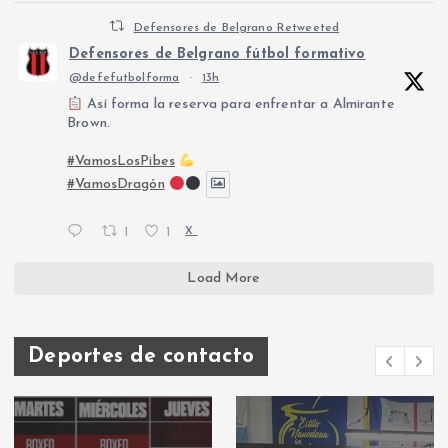
Defensores de Belgrano Retweeted
Defensores de Belgrano fútbol formativo
@defefutbolforma
·
13h
Así forma la reserva para enfrentar a Almirante
Brown.
#VamosLosPibes
#VamosDragón
1
1
X
Load More
Deportes de contacto