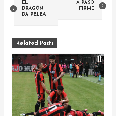
EL
A PASO
a
DRAGÓN
FIRME
DA PELEA
v
e
Related Posts
g
a
c
i
ó
n