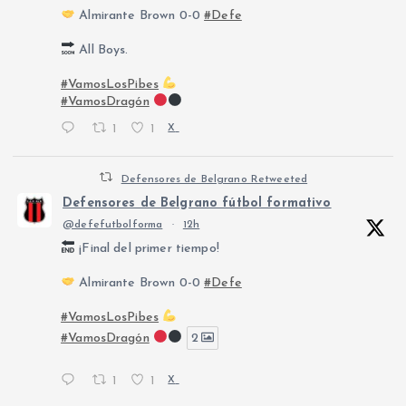
Almirante Brown 0-0
#Defe
All Boys.
#VamosLosPibes
#VamosDragón
1
1
X
Defensores de Belgrano Retweeted
Defensores de Belgrano fútbol formativo
@defefutbolforma
·
12h
¡Final del primer tiempo!
Almirante Brown 0-0
#Defe
#VamosLosPibes
#VamosDragón
2
1
1
X