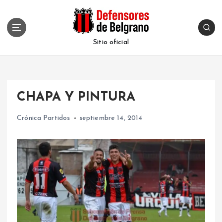
S
k
i
p
Sitio oficial
t
o
c
o
CHAPA Y PINTURA
n
t
Crónica Partidos
septiembre 14, 2014
e
n
t