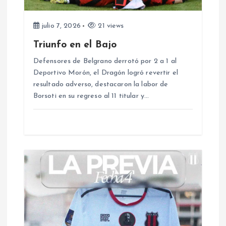
d
julio 7, 2026
21 views
e
Triunfo en el Bajo
e
Defensores de Belgrano derrotó por 2 a 1 al
Deportivo Morón, el Dragón logró revertir el
resultado adverso, destacaron la labor de
n
Borsoti en su regreso al 11 titular y…
t
r
a
d
a