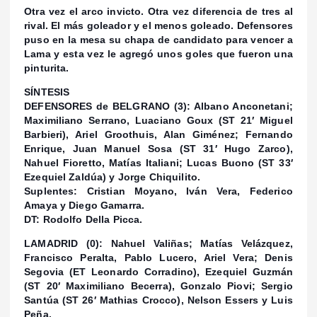
Otra vez el arco invicto. Otra vez diferencia de tres al
rival. El más goleador y el menos goleado. Defensores
puso en la mesa su chapa de candidato para vencer a
Lama y esta vez le agregó unos goles que fueron una
pinturita.
SÍNTESIS
DEFENSORES de BELGRANO (3): Albano Anconetani;
Maximiliano Serrano, Luaciano Goux (ST 21′ Miguel
Barbieri), Ariel Groothuis, Alan Giménez; Fernando
Enrique, Juan Manuel Sosa (ST 31′ Hugo Zarco),
Nahuel Fioretto, Matías Italiani; Lucas Buono (ST 33′
Ezequiel Zaldúa) y Jorge Chiquilito.
Suplentes: Cristian Moyano, Iván Vera, Federico
Amaya y Diego Gamarra.
DT: Rodolfo Della Picca.
LAMADRID (0): Nahuel Valiñas; Matías Velázquez,
Francisco Peralta, Pablo Lucero, Ariel Vera; Denis
Segovia (ET Leonardo Corradino), Ezequiel Guzmán
(ST 20′ Maximiliano Becerra), Gonzalo Piovi; Sergio
Santúa (ST 26′ Mathias Crocco), Nelson Essers y Luis
Peña.