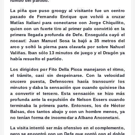
rumbo del partido.
La piña que puso groogy al visitante fue un centro
pasado de Fernando Enrique que volvió a cruzar
Matías Italiani para conectarse con Jorge Chiquilito,
quien con un fuerte tiro al primer palo convirtió en la
primera llegada profunda de Defe. Enseguida cayó el
nocaut: Juan Manuel Sosa la bajó a 35 metros del
arco y soltó la pierna para clavarla por sobre Nahuel
Valiñas. Iban sólo 13 minutos de juego y el Dragón ya
había resuelto el partido.
Los dirigidos por Fito Della Picca manejaron el ritmo,
el trámite, casi sin despeinarse. Con la velocidad
crucero puesta, Defensores hacía transcurrir los
minutos y daba la sensación que cuando quisiese iba
a convertir el tercero. Esta sensación se hizo más
profunda ante la expulsión de Nelson Essers cuando
terminaba la primera parte. Entonces, los de Héctor
Balsas, dos tantos abajo y con un hombre menos, ya
no tenían forma de incomodar a Albano Anconetani.
La visita intentó ser más ofensivo en el complemento,
pero se encontró con un Defe que contó con el doble