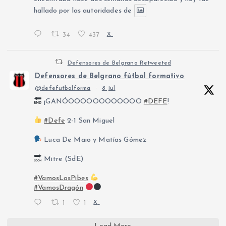
hallado por las autoridades de
34
437
X
Defensores de Belgrano Retweeted
Defensores de Belgrano fútbol formativo
@defefutbolforma
·
8 Jul
¡GANÓOOOOOOOOOOOO
#DEFE
!
#Defe
2-1 San Miguel
Luca De Maio y Matías Gómez
Mitre (SdE)
#VamosLosPibes
#VamosDragón
1
1
X