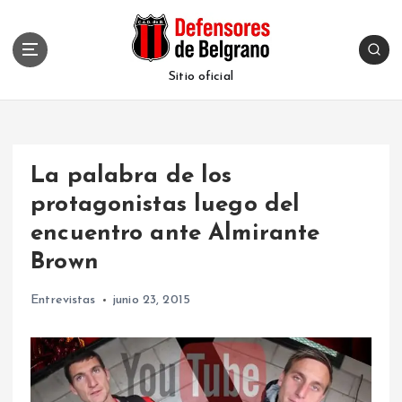
S
k
i
p
Sitio oficial
t
o
c
o
La palabra de los
n
t
protagonistas luego del
e
encuentro ante Almirante
n
t
Brown
Entrevistas
junio 23, 2015