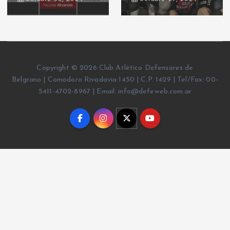
Copyright © 2026 Club Atlético Defensores de
Belgrano | Comodoro Rivadavia 1450 | C.P. 1429 | Tel/Fax: 00-
5411-4702-8967 | Email: info@defeweb.com.ar