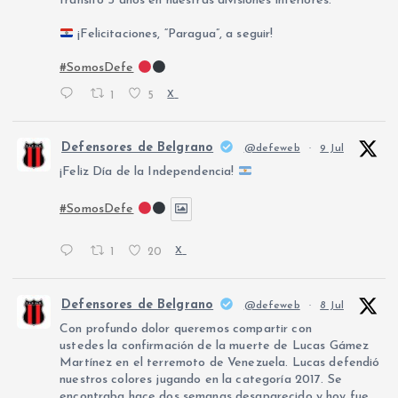
transitó 5 años en nuestras divisiones inferiores.
¡Felicitaciones, “Paragua”, a seguir!
#SomosDefe
1
5
X
Defensores de Belgrano
@defeweb
·
9 Jul
¡Feliz Día de la Independencia!
#SomosDefe
1
20
X
Defensores de Belgrano
@defeweb
·
8 Jul
Con profundo dolor queremos compartir con
ustedes la confirmación de la muerte de Lucas Gámez
Martínez en el terremoto de Venezuela. Lucas defendió
nuestros colores jugando en la categoría 2017. Se
encontraba hace dos semanas desaparecido y hoy fue