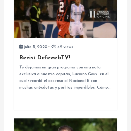
n
d
e
e
julio 5, 2020
49 views
n
Reviví DefewebTV!
Te dejamos un gran programa con una nota
t
exclusiva a nuestro capitán, Luciano Goux, en el
cual recordó el ascenso al Nacional B con
r
muchas anécdotas y perlitas imperdibles. Cómo…
a
d
a