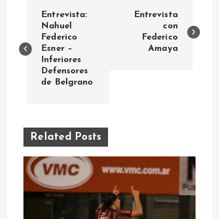
N
Entrevista:
Entrevista
a
Nahuel
con
Federico
Federico
Esner –
Amaya
v
Inferiores
Defensores
e
de Belgrano
g
a
Related Posts
c
i
ó