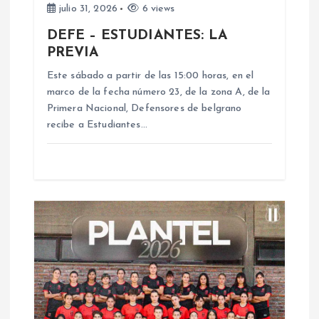
julio 31, 2026
6 views
e
DEFE – ESTUDIANTES: LA
PREVIA
n
Este sábado a partir de las 15:00 horas, en el
marco de la fecha número 23, de la zona A, de la
t
Primera Nacional, Defensores de belgrano
recibe a Estudiantes…
r
a
d
a
s