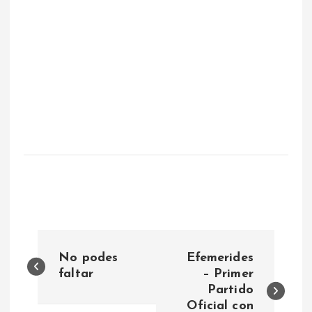
N
No podes
Efemerides
a
faltar
– Primer
Partido
Oficial con