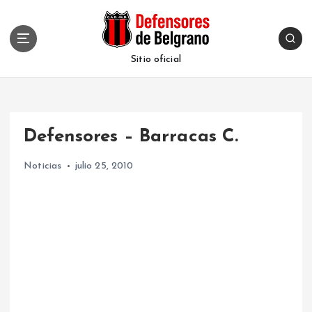
S
k
i
p
Sitio oficial
t
o
c
o
Defensores – Barracas C.
n
t
Noticias
julio 25, 2010
e
n
t