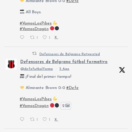
Almirante Brown 0-0
#Defe
All Boys.
#VamosLosPibes
#VamosDragón
1
1
X
Defensores de Belgrano Retweeted
Defensores de Belgrano fútbol formativo
@defefutbolforma
·
5 Ago
¡Final del primer tiempo!
Almirante Brown 0-0
#Defe
#VamosLosPibes
#VamosDragón
2
1
1
X