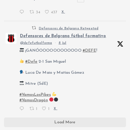
34
437
X
Defensores de Belgrano Retweeted
Defensores de Belgrano fútbol formativo
@defefutbolforma
·
8 Jul
¡GANÓOOOOOOOOOOOO
#DEFE
!
#Defe
2-1 San Miguel
Luca De Maio y Matías Gómez
Mitre (SdE)
#VamosLosPibes
#VamosDragón
1
1
X
Load More