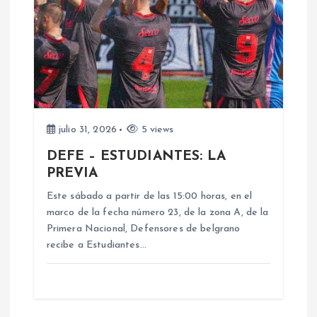
ó
n
d
e
julio 31, 2026
5 views
e
DEFE – ESTUDIANTES: LA
PREVIA
n
Este sábado a partir de las 15:00 horas, en el
marco de la fecha número 23, de la zona A, de la
t
Primera Nacional, Defensores de belgrano
recibe a Estudiantes…
r
a