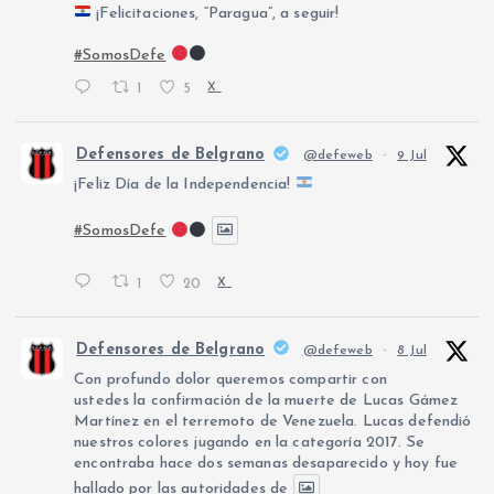
¡Felicitaciones, “Paragua”, a seguir!
#SomosDefe
1
5
X
Defensores de Belgrano
@defeweb
·
9 Jul
¡Feliz Día de la Independencia!
#SomosDefe
1
20
X
Defensores de Belgrano
@defeweb
·
8 Jul
Con profundo dolor queremos compartir con
ustedes la confirmación de la muerte de Lucas Gámez
Martínez en el terremoto de Venezuela. Lucas defendió
nuestros colores jugando en la categoría 2017. Se
encontraba hace dos semanas desaparecido y hoy fue
hallado por las autoridades de