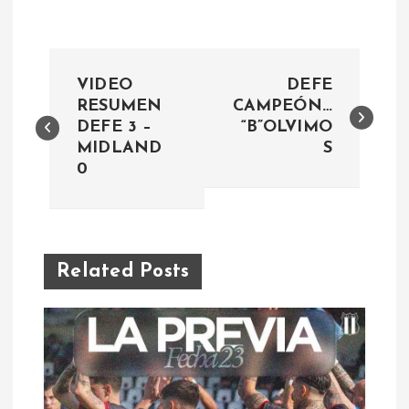
N
VIDEO
DEFE
a
RESUMEN
CAMPEÓN…
DEFE 3 –
“B”OLVIMO
MIDLAND
S
v
0
e
g
Related Posts
a
c
i