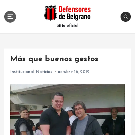
S
k
i
p
Sitio oficial
t
o
c
o
Más que buenos gestos
n
t
Institucional
,
Noticias
octubre 16, 2012
e
n
t