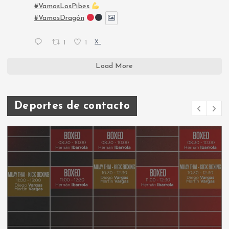
#VamosLosPibes
#VamosDragón
1
1
X
Load More
Deportes de contacto