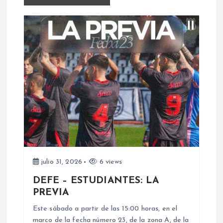
a
c
i
ó
n
d
e
julio 31, 2026
6 views
e
DEFE – ESTUDIANTES: LA
PREVIA
n
Este sábado a partir de las 15:00 horas, en el
marco de la fecha número 23, de la zona A, de la