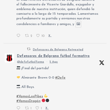
el fallecimiento de Vicente Giardullo, exjugador y
emblema de nuestra institución, quien defendió la
camiseta a lo largo de 15 temporadas. Lamentamos
profundamente su partida y enviamos nuestras
condolencias a familiares y amigos, y
2
10
X
Defensores de Belgrano Retweeted
Defensores de Belgrano fútbol formativo
@defefutbolforma
·
5 Ago
¡Final del partido!
Almirante Brown 0-0
#Defe
All Boys.
#VamosLosPibes
#VamosDragón
1
1
X