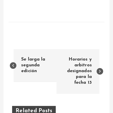
N
Se larga la
Horarios y
a
segunda
arbitros
edición
designados
para la
v
fecha 13
e
g
Related Posts