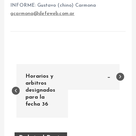
INFORME: Gustavo (chino) Carmona
gcarmona@defeweb.com.ar
N
Horarios y
_
a
arbitros
designados
para la
v
fecha 36
e
g