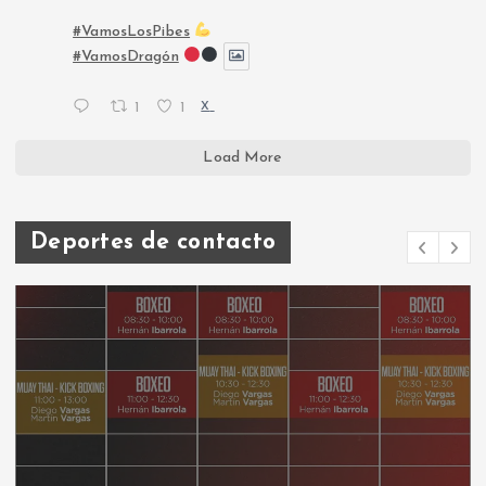
#VamosLosPibes
#VamosDragón
1
1
X
Load More
Deportes de contacto