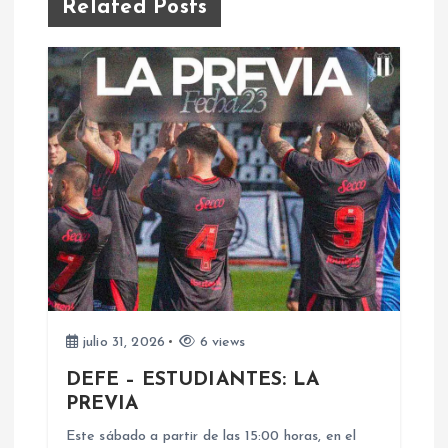
Related Posts
a
c
i
ó
n
d
e
julio 31, 2026
6 views
e
DEFE – ESTUDIANTES: LA
PREVIA
n
Este sábado a partir de las 15:00 horas, en el