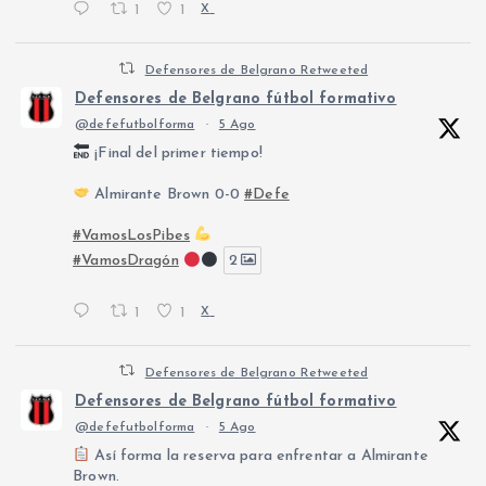
1
1
X
Defensores de Belgrano Retweeted
Defensores de Belgrano fútbol formativo
@defefutbolforma
·
5 Ago
¡Final del primer tiempo!
Almirante Brown 0-0
#Defe
#VamosLosPibes
#VamosDragón
2
1
1
X
Defensores de Belgrano Retweeted
Defensores de Belgrano fútbol formativo
@defefutbolforma
·
5 Ago
Así forma la reserva para enfrentar a Almirante
Brown.