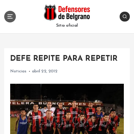
S
k
i
p
Sitio oficial
t
o
c
o
DEFE REPITE PARA REPETIR
n
t
Noticias
abril 22, 2012
e
n
t