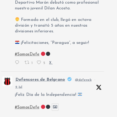
Deportivo Morón debutó como profesional
nuestro juvenil Dilan Acosta.
Formado en el club, llegó en octava
división y transitó 5 años en nuestras
divisiones inferiores.
¡Felicitaciones, “Paragua”, a seguir!
#SomosDefe
1
5
X
Defensores de Belgrano
@defeweb
·
9 Jul
¡Feliz Día de la Independencia!
#SomosDefe