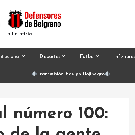
Sitio oficial
titucional
Deportes
Fútbol
Inferiore
Transmisión Equipo Rojinegro
al número 100:
o de la gente