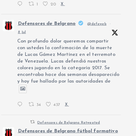
1
20
X
Defensores de Belgrano
@defeweb
·
8 Jul
Con profundo dolor queremos compartir
con ustedes la confirmación de la muerte
de Lucas Gámez Martínez en el terremoto
de Venezuela. Lucas defendió nuestros
colores jugando en la categoría 2017. Se
encontraba hace dos semanas desaparecido
y hoy fue hallado por las autoridades de
34
437
X
Defensores de Belgrano Retweeted
Defensores de Belgrano fútbol formativo