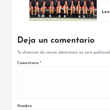
t
Lee
r
a
Deja un comentario
d
Tu dirección de correo electrónico no será publicad
a
Comentario
*
s
Nombre