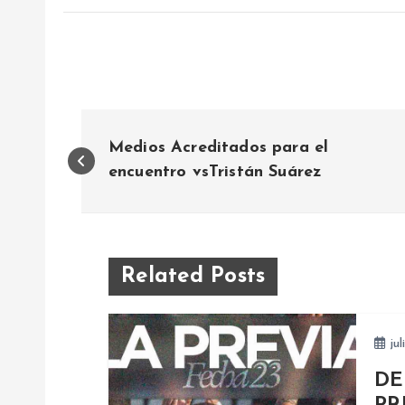
N
Medios Acreditados para el
a
encuentro vsTristán Suárez
v
e
Related Posts
g
jul
a
DE