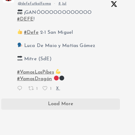
@defefutbolforma
·
8 Jul
¡GANÓOOOOOOOOOOOO
#DEFE
!
#Defe
2-1 San Miguel
Luca De Maio y Matías Gómez
Mitre (SdE)
#VamosLosPibes
#VamosDragón
1
1
X
Load More