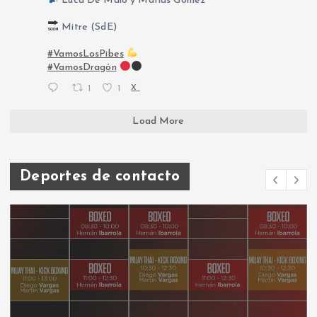
Luca De Maio y Matías Gómez
Mitre (SdE)
#VamosLosPibes
#VamosDragón
1
1
X
Load More
Deportes de contacto