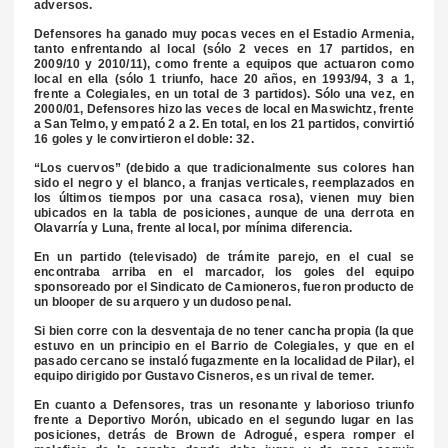
adversos.
Defensores ha ganado muy pocas veces en el Estadio Armenia,
tanto enfrentando al local (sólo 2 veces en 17 partidos, en
2009/10 y 2010/11), como frente a equipos que actuaron como
local en ella (sólo 1 triunfo, hace 20 años, en 1993/94, 3 a 1,
frente a Colegiales, en un total de 3 partidos). Sólo una vez, en
2000/01, Defensores hizo las veces de local en Maswichtz, frente
a San Telmo, y empató 2 a 2. En total, en los 21 partidos, convirtió
16 goles y le convirtieron el doble: 32.
“Los cuervos” (debido a que tradicionalmente sus colores han
sido el negro y el blanco, a franjas verticales, reemplazados en
los últimos tiempos por una casaca rosa), vienen muy bien
ubicados en la tabla de posiciones, aunque de una derrota en
Olavarría y Luna, frente al local, por mínima diferencia.
En un partido (televisado) de trámite parejo, en el cual se
encontraba arriba en el marcador, los goles del equipo
sponsoreado por el Sindicato de Camioneros, fueron producto de
un blooper de su arquero y un dudoso penal.
Si bien corre con la desventaja de no tener cancha propia (la que
estuvo en un principio en el Barrio de Colegiales, y que en el
pasado cercano se instaló fugazmente en la localidad de Pilar), el
equipo dirigido por Gustavo Cisneros, es un rival de temer.
En cuanto a Defensores, tras un resonante y laborioso triunfo
frente a Deportivo Morón, ubicado en el segundo lugar en las
posiciones, detrás de Brown de Adrogué, espera romper el