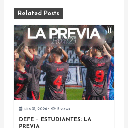
e
Related Posts
g
a
c
i
ó
n
d
julio 31, 2026
5 views
e
DEFE – ESTUDIANTES: LA
PREVIA