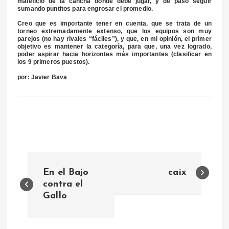
maleficio de la cancha donde debe jugar, y de paso seguir
sumando puntitos para engrosar el promedio.
Creo que es importante tener en cuenta, que se trata de un
torneo extremadamente extenso, que los equipos son muy
parejos (no hay rivales “fáciles”), y que, en mi opinión, el primer
objetivo es mantener la categoría, para que, una vez logrado,
poder aspirar hacia horizontes más importantes (clasificar en
los 9 primeros puestos).
por: Javier Bava
N
En el Bajo
caix
a
contra el
Gallo
v