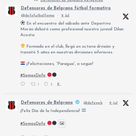
Defensores de Belgrano Retweeted
Defensores de Belgrano fútbol formativo
@defefutbolforma
·
9 Jul
En el encuentro del sábado ante Deportivo
Morón debutó como profesional nuestro juvenil Dilan
Acosta.
Formado en el club, llegó en octava división y
transitó 5 años en nuestras divisiones inferiores.
¡Felicitaciones, “Paragua”, a seguir!
#SomosDefe
1
5
X
Defensores de Belgrano
@defeweb
·
9 Jul
¡Feliz Día de la Independencia!
#SomosDefe