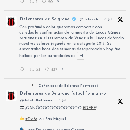
1
20
X
Defensores de Belgrano
@defeweb
·
8 Jul
Con profundo dolor queremos compartir con
ustedes la confirmación de la muerte de Lucas Gámez
Martínez en el terremoto de Venezuela. Lucas defendió
nuestros colores jugando en la categoría 2017. Se
encontraba hace dos semanas desaparecido y hoy fue
hallado por las autoridades de
34
437
X
Defensores de Belgrano Retweeted
Defensores de Belgrano fútbol formativo
@defefutbolforma
·
8 Jul
¡GANÓOOOOOOOOOOOO
#DEFE
!
#Defe
2-1 San Miguel