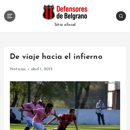
S
k
i
p
Sitio oficial
t
o
c
o
De viaje hacia el infierno
n
t
Noticias
abril 1, 2015
e
n
t