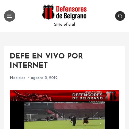
S
k
i
p
Sitio oficial
t
o
c
o
DEFE EN VIVO POR
n
t
INTERNET
e
n
Noticias
agosto 3, 2012
t