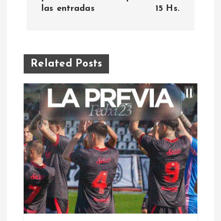
las entradas
15 Hs.
v
e
g
Related Posts
a
c
i
ó
n
d