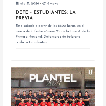
e
julio 31, 2026
6 views
DEFE – ESTUDIANTES: LA
e
PREVIA
n
Este sábado a partir de las 15:00 horas, en el
marco de la fecha número 23, de la zona A, de la
Primera Nacional, Defensores de belgrano
t
recibe a Estudiantes…
r
a
d
a
s