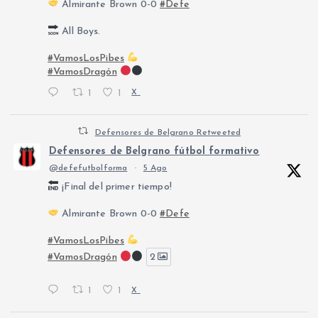
Almirante Brown 0-0
#Defe
All Boys.
#VamosLosPibes
#VamosDragón
1
1
X
Defensores de Belgrano Retweeted
Defensores de Belgrano fútbol formativo
@defefutbolforma
·
5 Ago
¡Final del primer tiempo!
Almirante Brown 0-0
#Defe
#VamosLosPibes
#VamosDragón
2
1
1
X