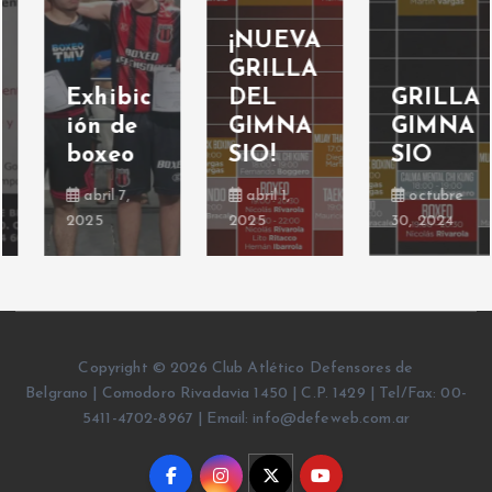
¡NUEVA
GRILLA
Exhibic
DEL
GRILLA
ión de
GIMNA
GIMNA
boxeo
SIO!
SIO
abril 7,
abril 1,
octubre
2025
2025
30, 2024
Copyright © 2026 Club Atlético Defensores de
Belgrano | Comodoro Rivadavia 1450 | C.P. 1429 | Tel/Fax: 00-
5411-4702-8967 | Email: info@defeweb.com.ar