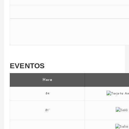
EVENTOS
Hora
84
81`