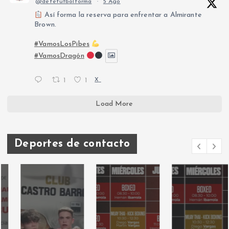
@defefutbolforma
·
5 Ago
Así forma la reserva para enfrentar a Almirante
Brown.
#VamosLosPibes
#VamosDragón
1
1
X
Load More
Deportes de contacto