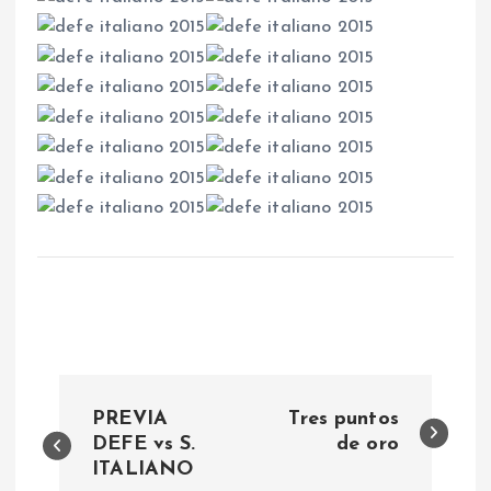
N
PREVIA
Tres puntos
a
DEFE vs S.
de oro
ITALIANO