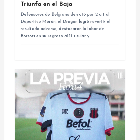
e
Triunfo en el Bajo
e
Defensores de Belgrano derrotó por 2 a 1 al
Deportivo Morón, el Dragón logró revertir el
resultado adverso, destacaron la labor de
n
Borsoti en su regreso al 11 titular y…
t
r
a
d
a
s