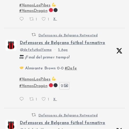
#VamosLosPibes
#VamosDragón
1
1
X
Defensores de Belgrano Retweeted
Defensores de Belgrano fútbol formativo
@defefutbolforma
·
5 Ago
¡Final del primer tiempo!
Almirante Brown 0-0
#Defe
#VamosLosPibes
#VamosDragón
2
1
1
X
Defensores de Belgrano Retweeted
Defensores de Belgrano fútbol formativo