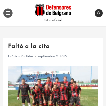
S
k
i
p
Sitio oficial
t
o
c
o
Faltó a la cita
n
t
Crónica Partidos
septiembre 2, 2015
e
n
t