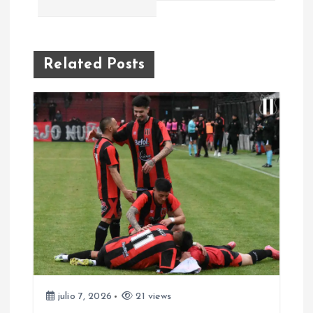
v
e
Related Posts
g
a
c
i
ó
n
d
julio 7, 2026
21 views