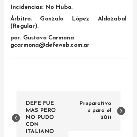
Incidencias: No Hubo.
Árbitro: Gonzalo López Aldazabal
(Regular).
por: Gustavo Carmona
gcarmona@defeweb.com.ar
N
DEFE FUE
Preparativo
a
MAS PERO
s para el
NO PUDO
2011
CON
v
ITALIANO