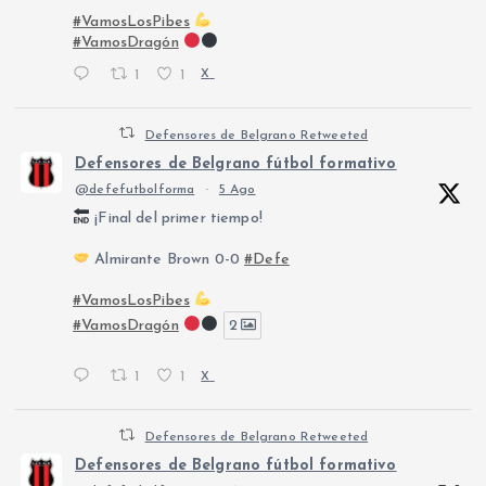
#VamosLosPibes
#VamosDragón
1
1
X
Defensores de Belgrano Retweeted
Defensores de Belgrano fútbol formativo
@defefutbolforma
·
5 Ago
¡Final del primer tiempo!
Almirante Brown 0-0
#Defe
#VamosLosPibes
#VamosDragón
2
1
1
X
Defensores de Belgrano Retweeted
Defensores de Belgrano fútbol formativo