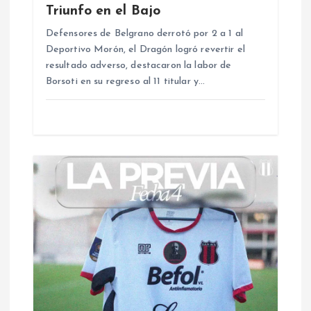
e
Triunfo en el Bajo
Defensores de Belgrano derrotó por 2 a 1 al
n
Deportivo Morón, el Dragón logró revertir el
resultado adverso, destacaron la labor de
t
Borsoti en su regreso al 11 titular y…
r
a
d
a
s