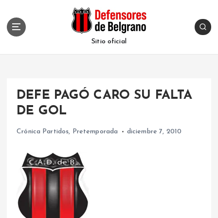
S
k
i
p
Sitio oficial
t
o
c
o
DEFE PAGÓ CARO SU FALTA
n
t
DE GOL
e
n
Crónica Partidos
,
Pretemporada
diciembre 7, 2010
t