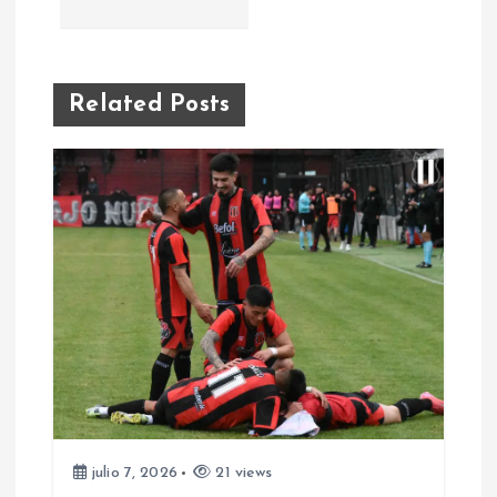
e
g
Related Posts
a
c
i
ó
n
d
e
julio 7, 2026
21 views