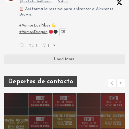
@defefutbolforma
·
5 Ago
Así forma la reserva para enfrentar a Almirante
Brown.
#VamosLosPibes
#VamosDragón
1
1
X
Load More
Deportes de contacto