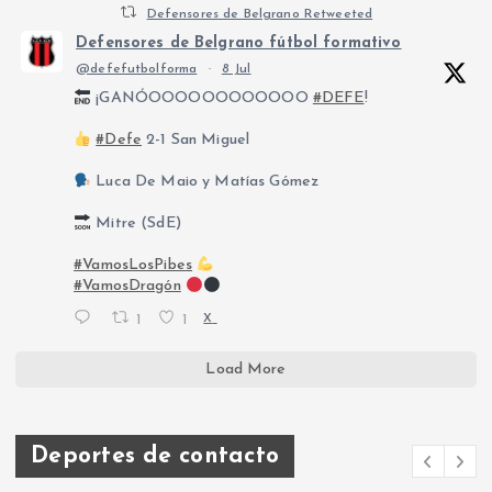
Defensores de Belgrano Retweeted
Defensores de Belgrano fútbol formativo
@defefutbolforma
·
8 Jul
¡GANÓOOOOOOOOOOOO
#DEFE
!
#Defe
2-1 San Miguel
Luca De Maio y Matías Gómez
Mitre (SdE)
#VamosLosPibes
#VamosDragón
1
1
X
Load More
Deportes de contacto