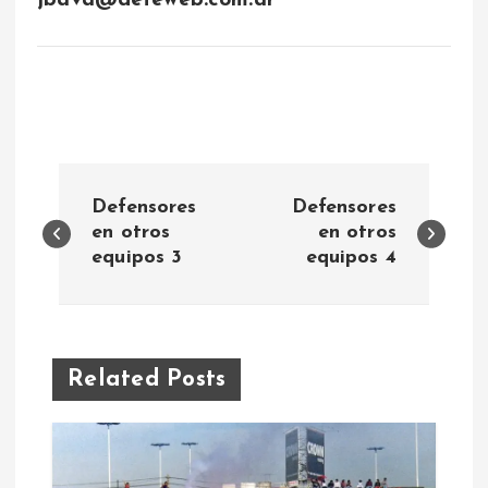
jbava@defeweb.com.ar
N
Defensores
Defensores
a
en otros
en otros
equipos 3
equipos 4
v
e
Related Posts
g
a