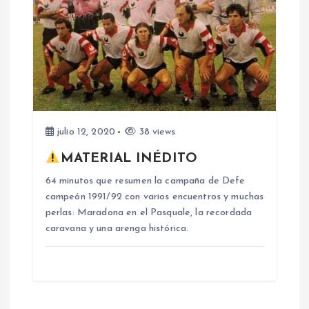
r
a
d
a
julio 12, 2020
38 views
s
MATERIAL INÉDITO
64 minutos que resumen la campaña de Defe
campeón 1991/92 con varios encuentros y muchas
perlas: Maradona en el Pasquale, la recordada
caravana y una arenga histórica.