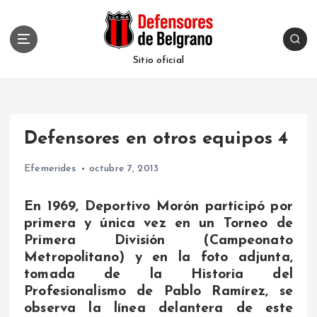
S
k
i
p
Sitio oficial
t
o
c
o
Defensores en otros equipos 4
n
t
Efemerides
octubre 7, 2013
e
n
t
En 1969, Deportivo Morón participó por
primera y única vez en un Torneo de
Primera División (Campeonato
Metropolitano) y en la foto adjunta,
tomada de la Historia del
Profesionalismo de Pablo Ramírez, se
observa la línea delantera de este