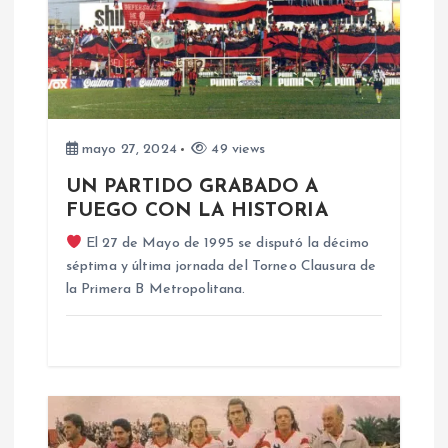
c
i
ó
mayo 27, 2024
49 views
n
UN PARTIDO GRABADO A
d
FUEGO CON LA HISTORIA
El 27 de Mayo de 1995 se disputó la décimo
e
séptima y última jornada del Torneo Clausura de
la Primera B Metropolitana.
e
n
t