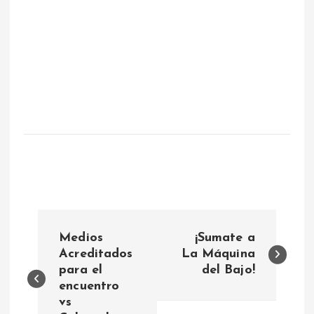
N
Medios
¡Sumate a
a
Acreditados
La Máquina
para el
del Bajo!
encuentro
v
vs