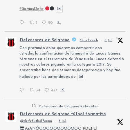
#SomosDefe
1
20
X
Defensores de Belgrano
@defeweb
·
8 Jul
Con profundo dolor queremos compartir con
ustedes la confirmación de la muerte de Lucas Gámez
Martínez en el terremoto de Venezuela. Lucas defendió
nuestros colores jugando en la categoría 2017. Se
encontraba hace dos semanas desaparecido y hoy fue
hallado por las autoridades de
34
437
X
Defensores de Belgrano Retweeted
Defensores de Belgrano fútbol formativo
@defefutbolforma
·
8 Jul
¡GANÓOOOOOOOOOOOO
#DEFE
!