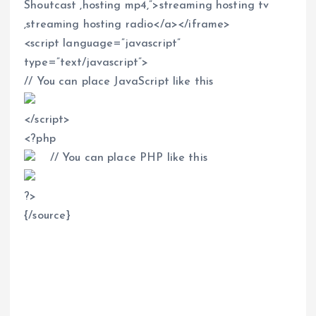
Shoutcast ,hosting mp4,”
>
streaming hosting tv
,streaming hosting radio
<
/a
>
<
/iframe
>
<
script language=”javascript”
type=”text/javascript”
>
// You can place JavaScript like this
<
/script
>
<
?php
// You can place PHP like this
?
>
{/source}