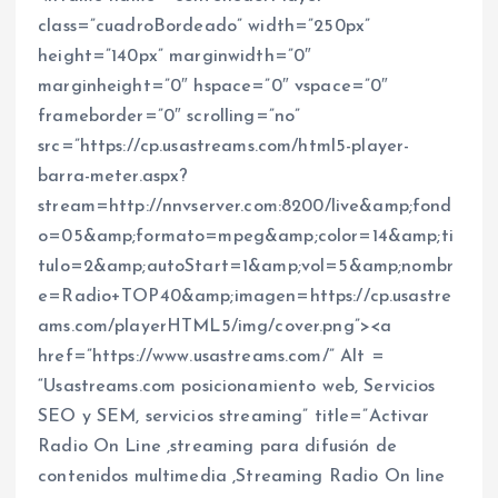
class=”cuadroBordeado” width=”250px”
height=”140px” marginwidth=”0″
marginheight=”0″ hspace=”0″ vspace=”0″
frameborder=”0″ scrolling=”no”
src=”https://cp.usastreams.com/html5-player-
barra-meter.aspx?
stream=http://nnvserver.com:8200/live&amp;fond
o=05&amp;formato=mpeg&amp;color=14&amp;ti
tulo=2&amp;autoStart=1&amp;vol=5&amp;nombr
e=Radio+TOP40&amp;imagen=https://cp.usastre
ams.com/playerHTML5/img/cover.png”
>
<
a
href=”https://www.usastreams.com/” Alt =
“Usastreams.com posicionamiento web, Servicios
SEO y SEM, servicios streaming” title=”Activar
Radio On Line ,streaming para difusión de
contenidos multimedia ,Streaming Radio On line