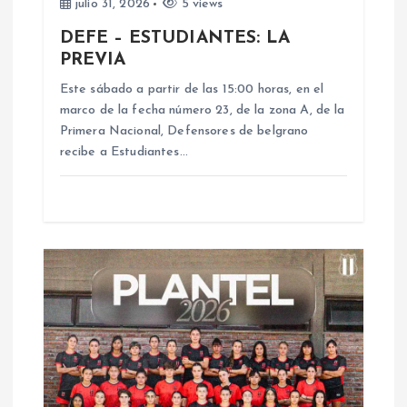
e
julio 31, 2026
5 views
DEFE – ESTUDIANTES: LA
n
PREVIA
Este sábado a partir de las 15:00 horas, en el
t
marco de la fecha número 23, de la zona A, de la
Primera Nacional, Defensores de belgrano
r
recibe a Estudiantes…
a
d
a
s