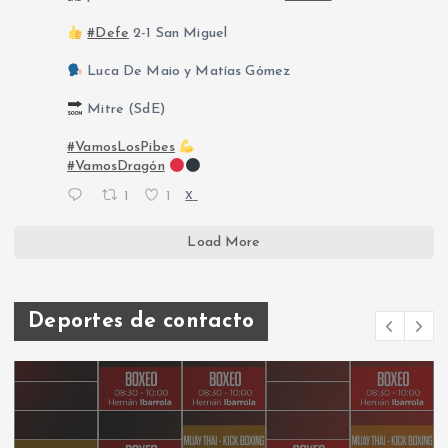
#Defe
2-1 San Miguel
Luca De Maio y Matías Gómez
Mitre (SdE)
#VamosLosPibes
#VamosDragón
1
1
X
Load More
Deportes de contacto