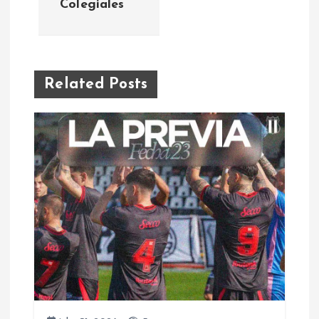
Colegiales
e
g
a
Related Posts
c
i
ó
n
d
e