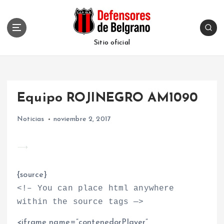
S
k
i
p
Sitio oficial
t
o
c
o
Equipo ROJINEGRO AM1090
n
t
Noticias
noviembre 2, 2017
e
n
t
{source}
<
!– You can place html anywhere
within the source tags —
>
<
iframe name=”contenedorPlayer”