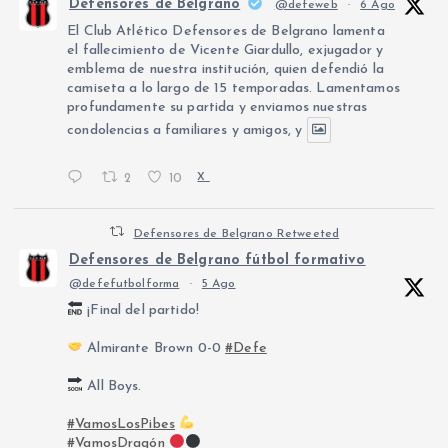
Defensores de Belgrano
@defeweb
·
6 Ago
El Club Atlético Defensores de Belgrano lamenta
el fallecimiento de Vicente Giardullo, exjugador y
emblema de nuestra institución, quien defendió la
camiseta a lo largo de 15 temporadas. Lamentamos
profundamente su partida y enviamos nuestras
condolencias a familiares y amigos, y
2
10
X
Defensores de Belgrano Retweeted
Defensores de Belgrano fútbol formativo
@defefutbolforma
·
5 Ago
¡Final del partido!
Almirante Brown 0-0
#Defe
All Boys.
#VamosLosPibes
#VamosDragón