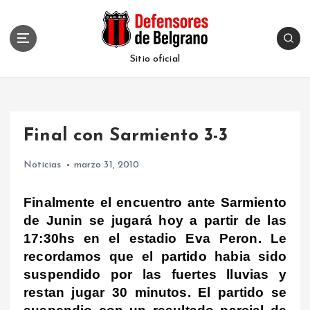
S
k
i
p
Sitio oficial
t
o
c
o
Final con Sarmiento 3-3
n
t
Noticias
marzo 31, 2010
e
n
t
Finalmente el encuentro ante Sarmiento
de Junin se jugará hoy a partir de las
17:30hs en el estadio Eva Peron. Le
recordamos que el partido habia sido
suspendido por las fuertes lluvias y
restan jugar 30 minutos. El partido se