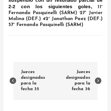
suspendio con un resultado parcial de
2-2 con los siguientes goles,
11′
Fernando Pasquinelli (SARM) 27′ Javier
Molina (DEF.) 42′ Jonathan Paez (DEF.)
57′ Fernando Pasquinelli (SARM)
N
Jueces
Jueces
a
designados
designados
para la
para la
fecha 35
fecha 36
v
e