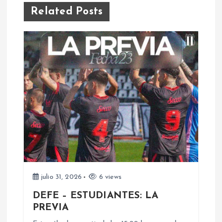
g
Related Posts
a
c
i
ó
n
d
e
julio 31, 2026
6 views
DEFE – ESTUDIANTES: LA
e
PREVIA