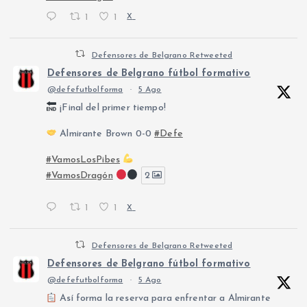
1
1
X
Defensores de Belgrano Retweeted
Defensores de Belgrano fútbol formativo
@defefutbolforma
·
5 Ago
¡Final del primer tiempo!
Almirante Brown 0-0
#Defe
#VamosLosPibes
#VamosDragón
2
1
1
X
Defensores de Belgrano Retweeted
Defensores de Belgrano fútbol formativo
@defefutbolforma
·
5 Ago
Así forma la reserva para enfrentar a Almirante