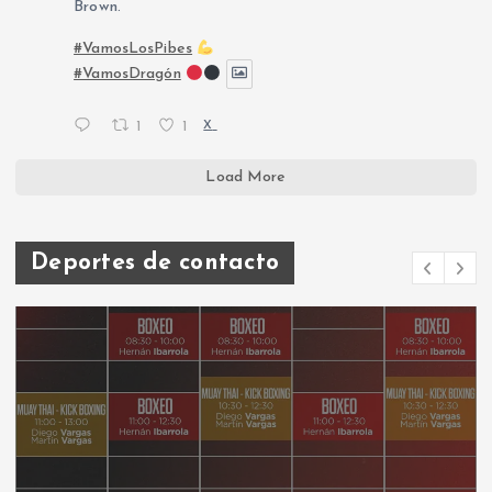
Brown.
#VamosLosPibes
#VamosDragón
1
1
X
Load More
Deportes de contacto