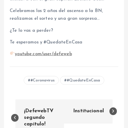
Celebramos los 2 años del ascenso a la BN,
realizamos el sorteo y una gran sorpresa…
¿Te lo vas a perder?
Te esperamos y #QuedateEnCasa
youtube.com/user/defeweb
#Coronavirus
#QuedateEnCasa
N
¡DefewebTV
Institucional
a
segundo
capítulo!