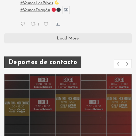
#VamosLosPibes
#VamosDragón
1
1
X
Load More
Deportes de contacto