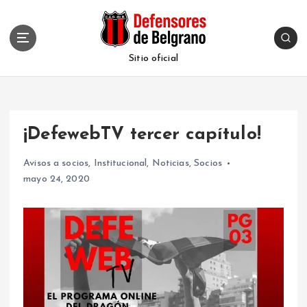
S
k
i
p
Sitio oficial
t
o
c
o
¡DefewebTV tercer capítulo!
n
t
Avisos a socios
,
Institucional
,
Noticias
,
Socios
e
mayo 24, 2020
n
t