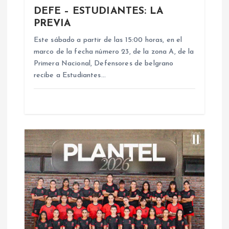
e
DEFE – ESTUDIANTES: LA
PREVIA
e
Este sábado a partir de las 15:00 horas, en el
n
marco de la fecha número 23, de la zona A, de la
Primera Nacional, Defensores de belgrano
recibe a Estudiantes…
t
r
a
d
a
s