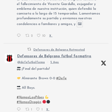
el fallecimiento de Vicente Giardullo, exjugador y
emblema de nuestra institución, quien defendió la
camiseta a lo largo de 15 temporadas. Lamentamos
profundamente su partida y enviamos nuestras
condolencias a familiares y amigos, y
2
10
X
Defensores de Belgrano Retweeted
Defensores de Belgrano fútbol formativo
@defefutbolforma
·
5 Ago
¡Final del partido!
Almirante Brown 0-0
#Defe
All Boys.
#VamosLosPibes
#VamosDragón
1
1
X