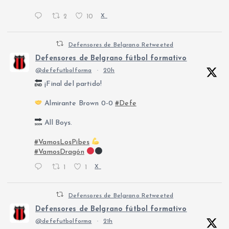
2
10
X
Defensores de Belgrano Retweeted
Defensores de Belgrano fútbol formativo
@defefutbolforma
·
20h
¡Final del partido!
Almirante Brown 0-0
#Defe
All Boys.
#VamosLosPibes
#VamosDragón
1
1
X
Defensores de Belgrano Retweeted
Defensores de Belgrano fútbol formativo
@defefutbolforma
·
21h