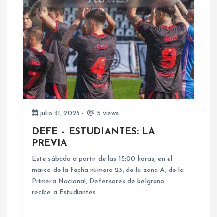
c
i
ó
n
d
julio 31, 2026
5 views
DEFE – ESTUDIANTES: LA
e
PREVIA
e
Este sábado a partir de las 15:00 horas, en el
marco de la fecha número 23, de la zona A, de la
n
Primera Nacional, Defensores de belgrano
recibe a Estudiantes…
t