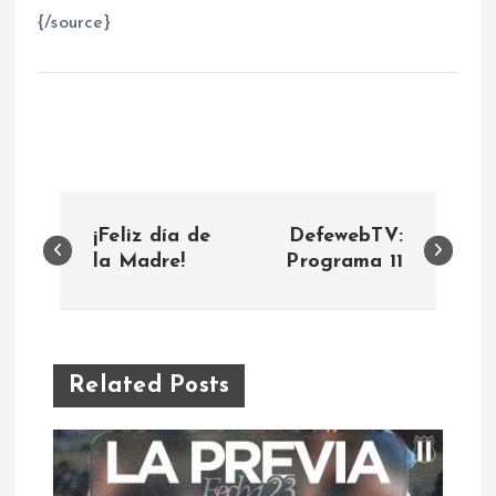
{/source}
N
¡Feliz día de
DefewebTV:
a
la Madre!
Programa 11
v
e
Related Posts
g
a