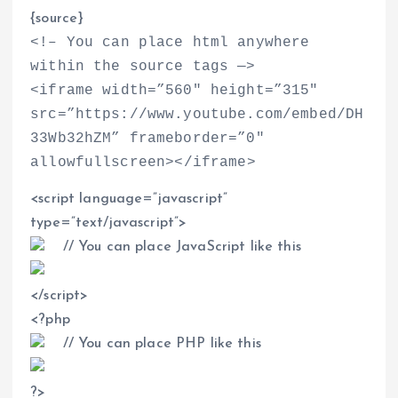
{source}
<
!– You can place html anywhere
within the source tags —
>
<
iframe width=”560″ height=”315″
src=”https://www.youtube.com/embed/DH
33Wb32hZM” frameborder=”0″
allowfullscreen
>
<
/iframe
>
<
script language=”javascript”
type=”text/javascript”
>
// You can place JavaScript like this
<
/script
>
<
?php
// You can place PHP like this
?
>