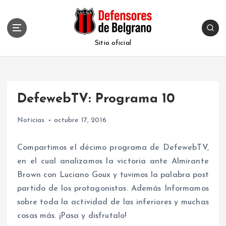
S
k
i
p
Sitio oficial
t
o
c
o
DefewebTV: Programa 10
n
t
Noticias
octubre 17, 2016
e
n
t
Compartimos el décimo programa de DefewebTV,
en el cual analizamos la victoria ante Almirante
Brown con Luciano Goux y tuvimos la palabra post
partido de los protagonistas. Además Informamos
sobre toda la actividad de las inferiores y muchas
cosas más. ¡Pasa y disfrutalo!