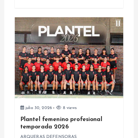
r
a
d
a
s
julio 30, 2026
8 views
Plantel femenino profesional
temporada 2026
ARQUERAS DEFENSORAS