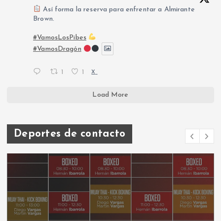
Así forma la reserva para enfrentar a Almirante
Brown.
#VamosLosPibes
#VamosDragón
1
1
X
Load More
Deportes de contacto