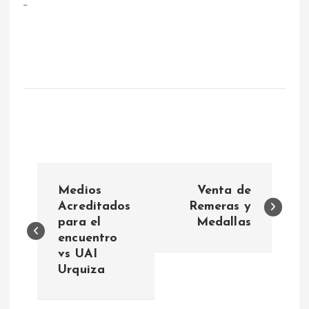
N
Medios
Venta de
a
Acreditados
Remeras y
para el
Medallas
encuentro
v
vs UAI
Urquiza
e