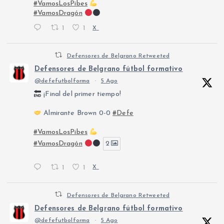
#VamosLosPibes
#VamosDragón
1
1
X
Defensores de Belgrano Retweeted
Defensores de Belgrano fútbol formativo
@defefutbolforma
·
5 Ago
¡Final del primer tiempo!
Almirante Brown 0-0
#Defe
#VamosLosPibes
#VamosDragón
2
1
1
X
Defensores de Belgrano Retweeted
Defensores de Belgrano fútbol formativo
@defefutbolforma
·
5 Ago