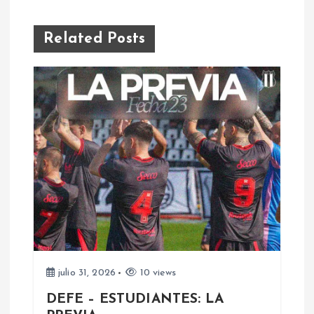
g
a
Related Posts
c
i
ó
n
d
e
e
julio 31, 2026
10 views
DEFE – ESTUDIANTES: LA
n