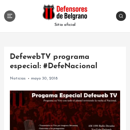
S
k
i
p
Sitio oficial
t
o
c
o
DefewebTV programa
n
t
especial: #DefeNacional
e
n
Noticias
mayo 30, 2018
t