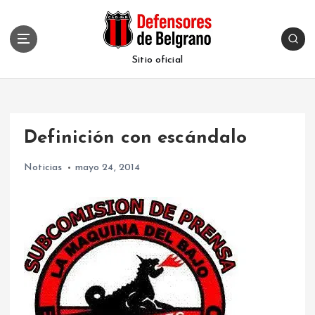
S
k
i
p
Sitio oficial
t
o
c
o
Definición con escándalo
n
t
Noticias
mayo 24, 2014
e
n
t