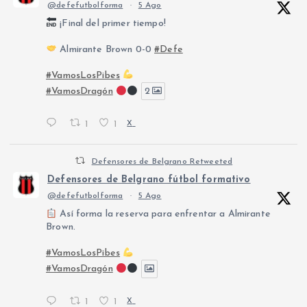
@defefutbolforma
·
5 Ago
¡Final del primer tiempo!
Almirante Brown 0-0
#Defe
#VamosLosPibes
#VamosDragón
2
1
1
X
Defensores de Belgrano Retweeted
Defensores de Belgrano fútbol formativo
@defefutbolforma
·
5 Ago
Así forma la reserva para enfrentar a Almirante
Brown.
#VamosLosPibes
#VamosDragón
1
1
X