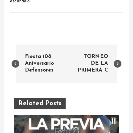
escandalo
N
Fiesta 108
TORNEO
a
Aniversario
DE LA
Defensores
PRIMERA C
v
e
Related Posts
g
a