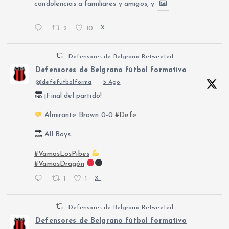
condolencias a familiares y amigos, y
2
10
X
Defensores de Belgrano Retweeted
Defensores de Belgrano fútbol formativo
@defefutbolforma
·
5 Ago
¡Final del partido!
Almirante Brown 0-0
#Defe
All Boys.
#VamosLosPibes
#VamosDragón
1
1
X
Defensores de Belgrano Retweeted
Defensores de Belgrano fútbol formativo