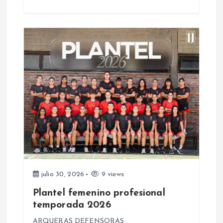
r
a
d
a
s
julio 30, 2026
9 views
Plantel femenino profesional
temporada 2026
ARQUERAS DEFENSORAS