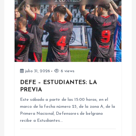
c
i
ó
n
d
julio 31, 2026
6 views
e
DEFE – ESTUDIANTES: LA
PREVIA
e
Este sábado a partir de las 15:00 horas, en el
n
marco de la fecha número 23, de la zona A, de la
Primera Nacional, Defensores de belgrano
recibe a Estudiantes…
t