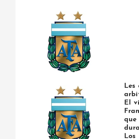
Les 
arbi
El v
Fran
que
dura
Los