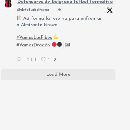
Defensores de Belgrano fútbol formativo
@defefutbolforma
·
17h
Así forma la reserva para enfrentar
a Almirante Brown.
#VamosLosPibes
#VamosDragón
1
1
X
Load More