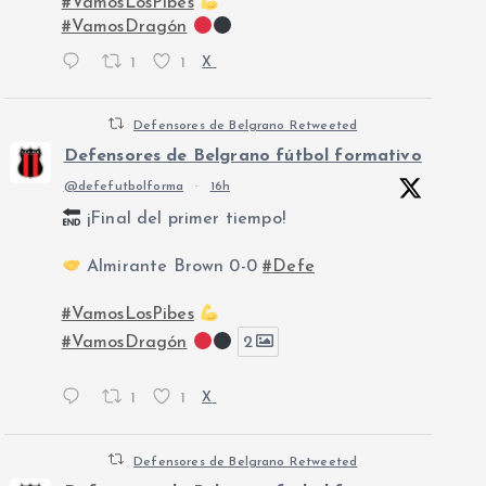
#VamosLosPibes
#VamosDragón
1
1
X
Defensores de Belgrano Retweeted
Defensores de Belgrano fútbol formativo
@defefutbolforma
·
16h
¡Final del primer tiempo!
Almirante Brown 0-0
#Defe
#VamosLosPibes
#VamosDragón
2
1
1
X
Defensores de Belgrano Retweeted