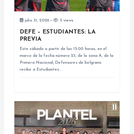
n
d
julio 31, 2026
5 views
DEFE – ESTUDIANTES: LA
e
PREVIA
e
Este sábado a partir de las 15:00 horas, en el
marco de la fecha número 23, de la zona A, de la
n
Primera Nacional, Defensores de belgrano
recibe a Estudiantes…
t
r
a
d