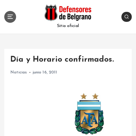
S
k
i
p
Sitio oficial
t
o
c
o
Día y Horario confirmados.
n
t
Noticias
junio 16, 2011
e
n
t