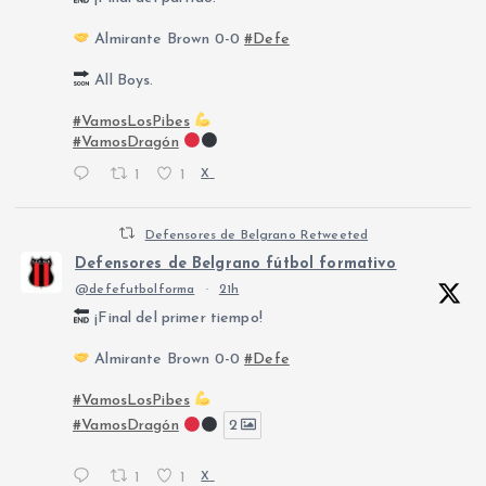
Almirante Brown 0-0
#Defe
All Boys.
#VamosLosPibes
#VamosDragón
1
1
X
Defensores de Belgrano Retweeted
Defensores de Belgrano fútbol formativo
@defefutbolforma
·
21h
¡Final del primer tiempo!
Almirante Brown 0-0
#Defe
#VamosLosPibes
#VamosDragón
2
1
1
X