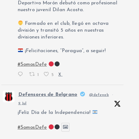
Deportivo Morón debutó como profesional
nuestro juvenil Dilan Acosta.
Formado en el club, llegó en octava
división y transitó 5 años en nuestras
divisiones inferiores.
¡Felicitaciones, “Paragua”, a seguir!
#SomosDefe
1
5
X
Defensores de Belgrano
@defeweb
·
9 Jul
¡Feliz Día de la Independencia!
#SomosDefe