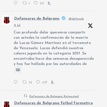
1
20
X
Defensores de Belgrano
@defeweb
·
8 Jul
Con profundo dolor queremos compartir
con ustedes la confirmación de la muerte
de Lucas Gámez Martínez en el terremoto
de Venezuela. Lucas defendió nuestros
colores jugando en la categoría 2017. Se
encontraba hace dos semanas desaparecido
y hoy fue hallado por las autoridades de
34
437
X
Defensores de Belgrano Retweeted
Defensores de Belgrano fútbol formativo