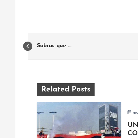
N
Sabías que …
a
v
e
Related Posts
g
ma
a
UN
CO