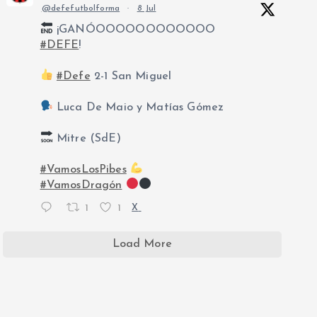
@defefutbolforma
·
8 Jul
¡GANÓOOOOOOOOOOOO
#DEFE
!
#Defe
2-1 San Miguel
Luca De Maio y Matías Gómez
Mitre (SdE)
#VamosLosPibes
#VamosDragón
1
1
X
Load More