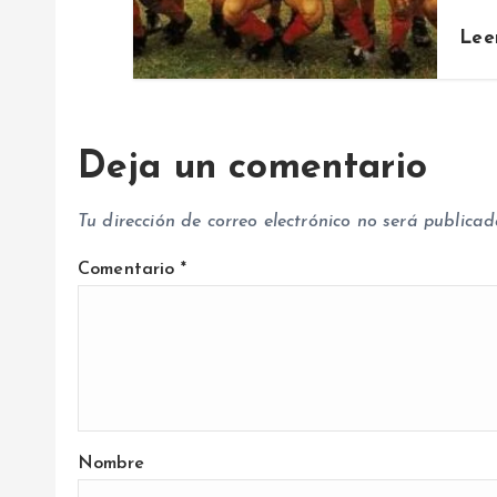
t
Lee
r
a
Deja un comentario
d
Tu dirección de correo electrónico no será publicad
a
Comentario
*
s
Nombre