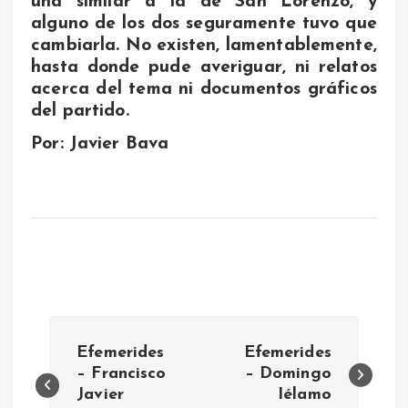
una similar a la de San Lorenzo, y
alguno de los dos seguramente tuvo que
cambiarla. No existen, lamentablemente,
hasta donde pude averiguar, ni relatos
acerca del tema ni documentos gráficos
del partido.
Por: Javier Bava
N
Efemerides
Efemerides
a
– Francisco
– Domingo
Javier
Iélamo