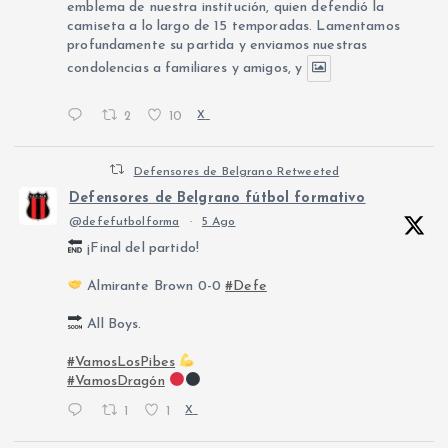
emblema de nuestra institución, quien defendió la
camiseta a lo largo de 15 temporadas. Lamentamos
profundamente su partida y enviamos nuestras
condolencias a familiares y amigos, y
2
10
X
Defensores de Belgrano Retweeted
Defensores de Belgrano fútbol formativo
@defefutbolforma
·
5 Ago
¡Final del partido!
Almirante Brown 0-0
#Defe
All Boys.
#VamosLosPibes
#VamosDragón
1
1
X