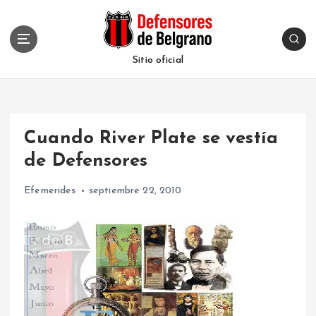
S
k
i
p
Sitio oficial
t
o
c
o
Cuando River Plate se vestía
n
t
de Defensores
e
n
Efemerides
septiembre 22, 2010
t