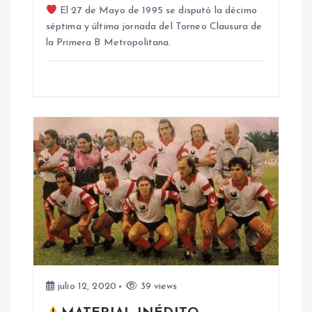
e
El 27 de Mayo de 1995 se disputó la décimo
séptima y última jornada del Torneo Clausura de
e
la Primera B Metropolitana.
n
t
r
a
d
a
s
julio 12, 2020
39 views