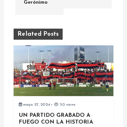
Gerónimo
v
e
g
Related Posts
a
c
i
ó
n
mayo 27, 2024
50 views
d
UN PARTIDO GRABADO A
FUEGO CON LA HISTORIA