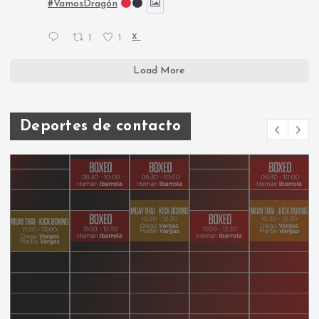
#VamosDragón
1
1
X
Load More
Deportes de contacto