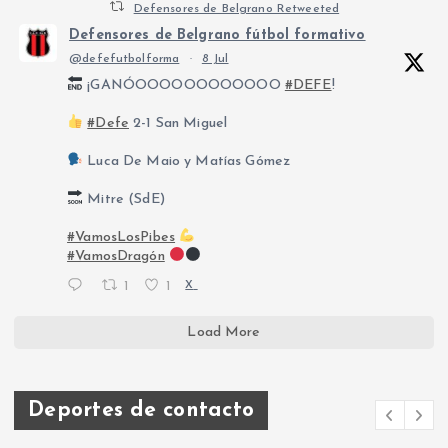
Defensores de Belgrano Retweeted
Defensores de Belgrano fútbol formativo
@defefutbolforma
·
8 Jul
¡GANÓOOOOOOOOOOOO
#DEFE
!
#Defe
2-1 San Miguel
Luca De Maio y Matías Gómez
Mitre (SdE)
#VamosLosPibes
#VamosDragón
1
1
X
Load More
Deportes de contacto