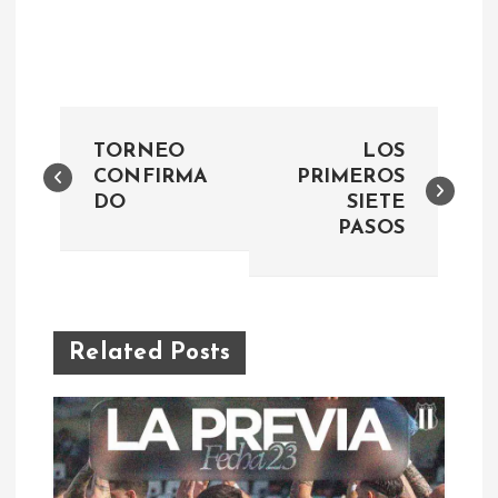
N
TORNEO
LOS
a
CONFIRMA
PRIMEROS
DO
SIETE
PASOS
v
e
g
Related Posts
a
c