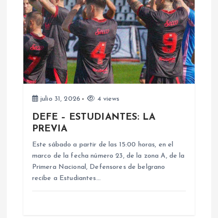
i
ó
n
d
e
julio 31, 2026
4 views
DEFE – ESTUDIANTES: LA
e
PREVIA
n
Este sábado a partir de las 15:00 horas, en el
marco de la fecha número 23, de la zona A, de la
Primera Nacional, Defensores de belgrano
t
recibe a Estudiantes…
r