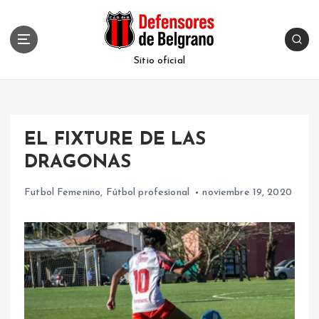
S
k
i
p
Sitio oficial
t
o
c
o
EL FIXTURE DE LAS
n
t
DRAGONAS
e
n
Futbol Femenino
,
Fútbol profesional
noviembre 19, 2020
t