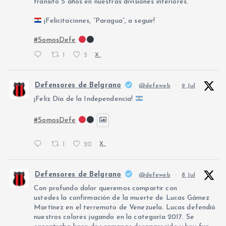
transitó 5 años en nuestras divisiones inferiores.
¡Felicitaciones, “Paragua”, a seguir!
#SomosDefe
1
5
X
Defensores de Belgrano
@defeweb
·
9 Jul
¡Feliz Día de la Independencia!
#SomosDefe
1
20
X
Defensores de Belgrano
@defeweb
·
8 Jul
Con profundo dolor queremos compartir con
ustedes la confirmación de la muerte de Lucas Gámez
Martínez en el terremoto de Venezuela. Lucas defendió
nuestros colores jugando en la categoría 2017. Se