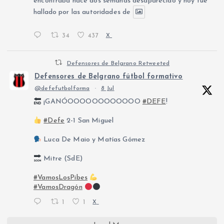
encontraba hace dos semanas desaparecido y hoy fue
hallado por las autoridades de
34
437
X
Defensores de Belgrano Retweeted
Defensores de Belgrano fútbol formativo
@defefutbolforma
·
8 Jul
¡GANÓOOOOOOOOOOOO
#DEFE
!
#Defe
2-1 San Miguel
Luca De Maio y Matías Gómez
Mitre (SdE)
#VamosLosPibes
#VamosDragón
1
1
X