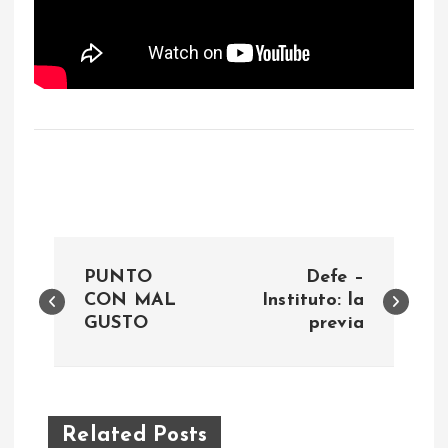
N
PUNTO
Defe –
a
CON MAL
Instituto: la
GUSTO
previa
v
e
Related Posts