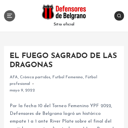
S
k
i
p
Sitio oficial
t
o
c
o
EL FUEGO SAGRADO DE LAS
n
t
DRAGONAS
e
n
AFA
,
Crónica partidos
,
Futbol Femenino
,
Fútbol
t
profesional
mayo 9, 2022
Por la fecha 10 del Torneo Femenino YPF 2022,
Defensores de Belgrano logró un histórico
empate 1 a 1 ante River Plate sobre el final del