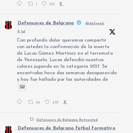
1
20
X
Defensores de Belgrano
@defeweb
·
8 Jul
Con profundo dolor queremos compartir
con ustedes la confirmación de la muerte
de Lucas Gámez Martínez en el terremoto
de Venezuela. Lucas defendió nuestros
colores jugando en la categoría 2017. Se
encontraba hace dos semanas desaparecido
y hoy fue hallado por las autoridades de
34
437
X
Defensores de Belgrano Retweeted
Defensores de Belgrano fútbol formativo