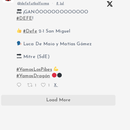
@defefutbolforma
·
8 Jul
¡GANÓOOOOOOOOOOOO
#DEFE
!
#Defe
2-1 San Miguel
Luca De Maio y Matías Gómez
Mitre (SdE)
#VamosLosPibes
#VamosDragón
1
1
X
Load More