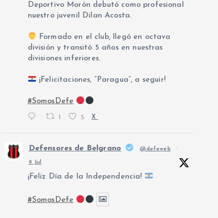
Deportivo Morón debutó como profesional
nuestro juvenil Dilan Acosta.
Formado en el club, llegó en octava
división y transitó 5 años en nuestras
divisiones inferiores.
¡Felicitaciones, “Paragua”, a seguir!
#SomosDefe
1
5
X
Defensores de Belgrano
@defeweb
·
9 Jul
¡Feliz Día de la Independencia!
#SomosDefe