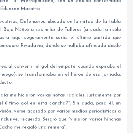
mera “B” Metropolitana, con un equipo conformado
r Eduardo Masotto.
ecutivos, Defensores, ubicado en la mitad de la tabla
 Bajo Núñez a su similar de Talleres (situado tan sólo
hasta aquí seguramente sería, el último partido que
 Comodoro Rivadavia, donde se hallaba afincado desde
res, al convertir el gol del empate, cuando expiraba el
l juego), se transformaba en el héroe de esa jornada,
ducto.
día me hicieron varias notas radiales, justamente por
l último gol en esta cancha?”. Sin duda, para él, un
sión, verse acosado por varios medios periodísticos a
Inclusive, recuerda Sergio que “vinieron varios hinchas
 Cacho me regaló una remera”.