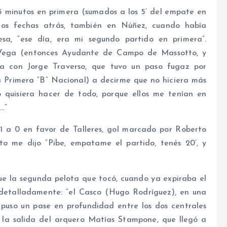
5 minutos en primera (sumados a los 5’ del empate en
dos fechas atrás, también en Núñez, cuando había
a, “ese día, era mi segundo partido en primera”.
 Vega (entonces Ayudante de Campo de Massotto, y
ca con Jorge Traverso, que tuvo un paso fugaz por
 Primera “B” Nacional) a decirme que no hiciera más
 quisiera hacer de todo, porque ellos me tenían en
…”
1 a 0 en favor de Talleres, gol marcado por Roberto
o me dijo “Pibe, empatame el partido, tenés 20’, y
ue la segunda pelota que tocó, cuando ya expiraba el
e detalladamente: “el Casco (Hugo Rodríguez), en una
 puso un pase en profundidad entre los dos centrales
 la salida del arquero Matías Stampone, que llegó a