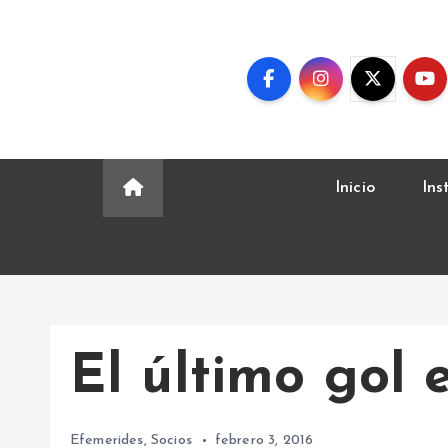
S
k
i
p
t
o
c
Inicio
Ins
o
n
t
e
n
t
El último gol 
Efemerides
,
Socios
febrero 3, 2016