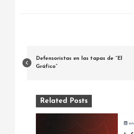
N
Defensoristas en las tapas de “El
a
Gráfico”
v
e
Related Posts
g
en