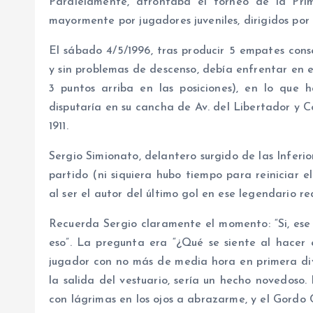
Paralelamente, afrontaba el torneo de la Pri
mayormente por jugadores juveniles, dirigidos po
El sábado 4/5/1996, tras producir 5 empates cons
y sin problemas de descenso, debía enfrentar en el
3 puntos arriba en las posiciones), en lo que 
disputaría en su cancha de Av. del Libertador y
1911.
Sergio Simionato, delantero surgido de las Inferio
partido (ni siquiera hubo tiempo para reiniciar e
al ser el autor del último gol en ese legendario re
Recuerda Sergio claramente el momento: “Si, ese 
eso”. La pregunta era “¿Qué se siente al hacer e
jugador con no más de media hora en primera divi
la salida del vestuario, sería un hecho novedoso. 
con lágrimas en los ojos a abrazarme, y el Gordo