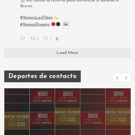
Así forma la reserva para enfrentar a Almirante
Brown.
#VamosLosPibes
#VamosDragón
1
1
X
Load More
Deportes de contacto