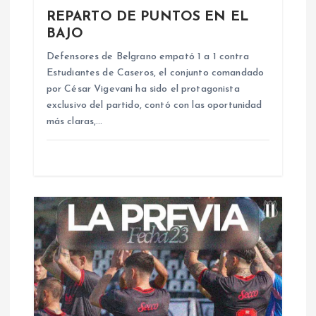
REPARTO DE PUNTOS EN EL
e
BAJO
n
Defensores de Belgrano empató 1 a 1 contra
Estudiantes de Caseros, el conjunto comandado
por César Vigevani ha sido el protagonista
t
exclusivo del partido, contó con las oportunidad
más claras,…
r
a
d
a
s