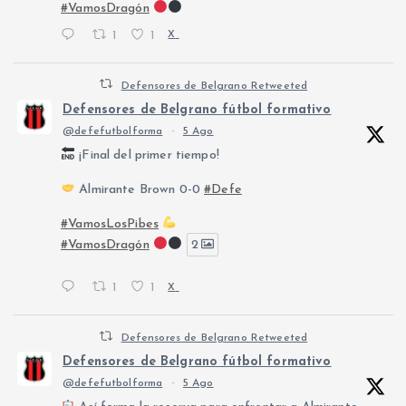
#VamosDragón
1
1
X
Defensores de Belgrano Retweeted
Defensores de Belgrano fútbol formativo
@defefutbolforma
·
5 Ago
¡Final del primer tiempo!
Almirante Brown 0-0
#Defe
#VamosLosPibes
#VamosDragón
2
1
1
X
Defensores de Belgrano Retweeted
Defensores de Belgrano fútbol formativo
@defefutbolforma
·
5 Ago