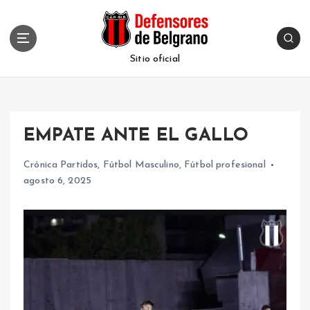
S
k
i
p
Sitio oficial
t
o
c
o
EMPATE ANTE EL GALLO
n
t
Crónica Partidos
,
Fútbol Masculino
,
Fútbol profesional
e
agosto 6, 2025
n
t