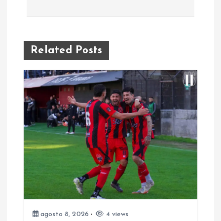
v
e
g
Related Posts
a
c
i
ó
n
d
e
agosto 8, 2026
4 views