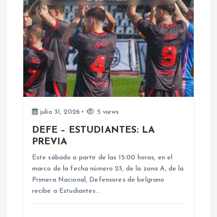
i
ó
n
d
e
julio 31, 2026
5 views
DEFE – ESTUDIANTES: LA
e
PREVIA
n
Este sábado a partir de las 15:00 horas, en el
marco de la fecha número 23, de la zona A, de la
Primera Nacional, Defensores de belgrano
t
recibe a Estudiantes…
r