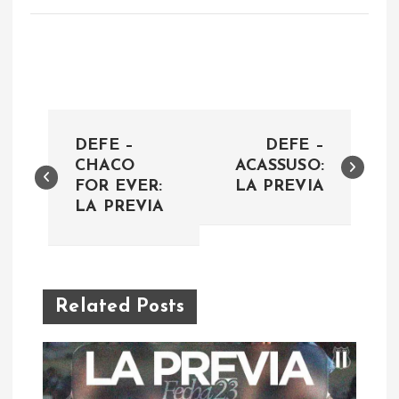
N
DEFE –
DEFE –
a
CHACO
ACASSUSO:
FOR EVER:
LA PREVIA
LA PREVIA
v
e
g
Related Posts
a
c