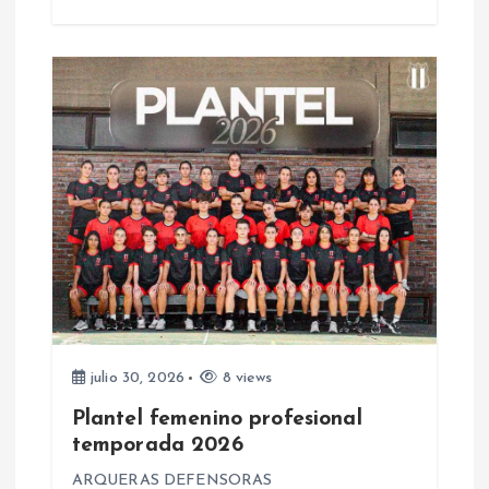
a
d
a
s
julio 30, 2026
8 views
Plantel femenino profesional
temporada 2026
ARQUERAS DEFENSORAS