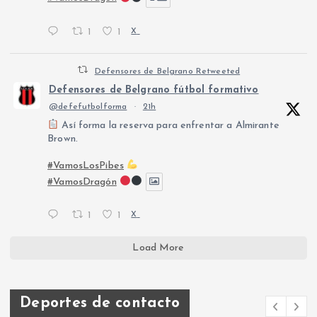
1
1
X
Defensores de Belgrano Retweeted
Defensores de Belgrano fútbol formativo
@defefutbolforma
·
21h
Así forma la reserva para enfrentar a Almirante
Brown.
#VamosLosPibes
#VamosDragón
1
1
X
Load More
Deportes de contacto