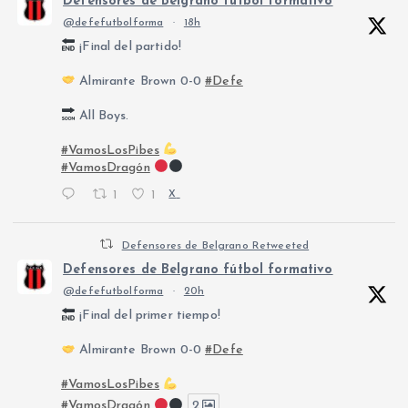
Defensores de Belgrano fútbol formativo
@defefutbolforma
·
18h
¡Final del partido!
Almirante Brown 0-0
#Defe
All Boys.
#VamosLosPibes
#VamosDragón
1
1
X
Defensores de Belgrano Retweeted
Defensores de Belgrano fútbol formativo
@defefutbolforma
·
20h
¡Final del primer tiempo!
Almirante Brown 0-0
#Defe
#VamosLosPibes
#VamosDragón
2