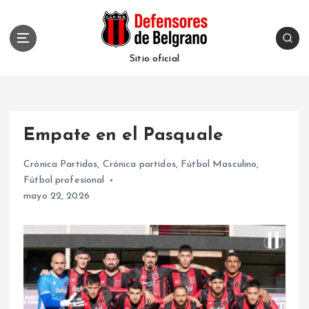
S
k
i
p
Sitio oficial
t
o
c
o
Empate en el Pasquale
n
t
Crónica Partidos
,
Crónica partidos
,
Fútbol Masculino
,
e
Fútbol profesional
n
mayo 22, 2026
t