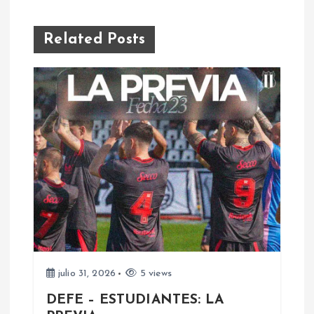
e
g
Related Posts
a
c
i
ó
n
d
e
julio 31, 2026
5 views
DEFE – ESTUDIANTES: LA
e