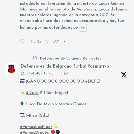
ustedes la confirmación de la muerte de Lucas Gámez
Martínez en el terremoto de Venezuela. Lucas defendió
nuestros colores jugando en la categoría 2017. Se
encontraba hace dos semanas desaparecido y hoy fue
hallado por las autoridades de
34
437
X
Defensores de Belgrano Retweeted
Defensores de Belgrano fútbol formativo
@defefutbolforma
·
8 Jul
¡GANÓOOOOOOOOOOOO
#DEFE
!
#Defe
2-1 San Miguel
Luca De Maio y Matías Gómez
Mitre (SdE)
#VamosLosPibes
#VamosDragón