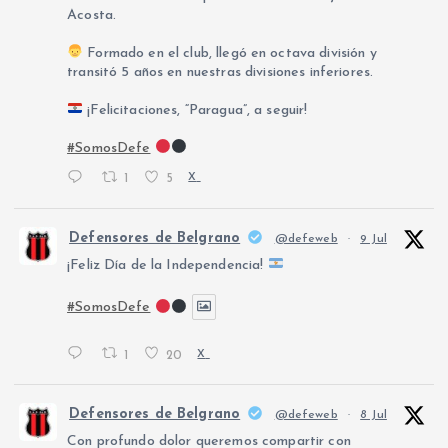
Acosta.
Formado en el club, llegó en octava división y
transitó 5 años en nuestras divisiones inferiores.
¡Felicitaciones, “Paragua”, a seguir!
#SomosDefe
1
5
X
Defensores de Belgrano
@defeweb
·
9 Jul
¡Feliz Día de la Independencia!
#SomosDefe
1
20
X
Defensores de Belgrano
@defeweb
·
8 Jul
Con profundo dolor queremos compartir con