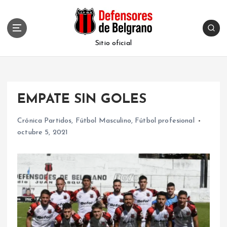
S
k
i
p
Sitio oficial
t
o
c
o
EMPATE SIN GOLES
n
t
Crónica Partidos
,
Fútbol Masculino
,
Fútbol profesional
e
octubre 5, 2021
n
t