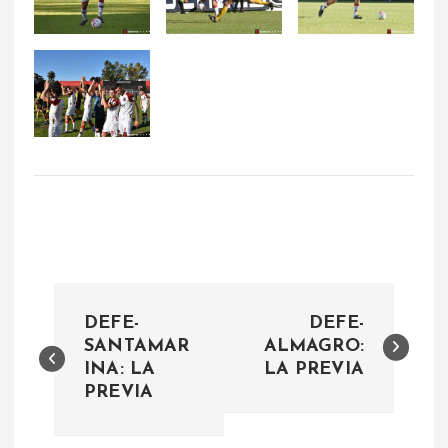
N
DEFE-
DEFE-
a
SANTAMAR
ALMAGRO:
INA: LA
LA PREVIA
PREVIA
v