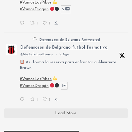
#VamosLosPibes
#VamosDragón
2
1
1
X
Defensores de Belgrano Retweeted
Defensores de Belgrano fútbol formativo
@defefutbolforma
·
5 Ago
Así forma la reserva para enfrentar a Almirante
Brown.
#VamosLosPibes
#VamosDragón
1
1
X
Load More