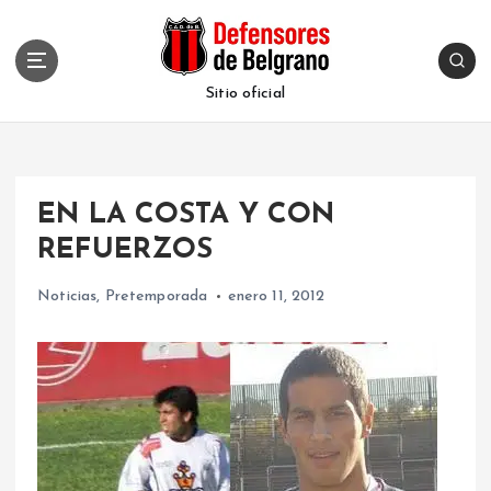
S
k
i
p
Sitio oficial
t
o
c
o
EN LA COSTA Y CON
n
t
REFUERZOS
e
n
Noticias
,
Pretemporada
enero 11, 2012
t