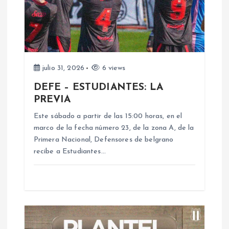
n
d
e
julio 31, 2026
6 views
e
DEFE – ESTUDIANTES: LA
PREVIA
n
Este sábado a partir de las 15:00 horas, en el
marco de la fecha número 23, de la zona A, de la
t
Primera Nacional, Defensores de belgrano
recibe a Estudiantes…
r
a
d