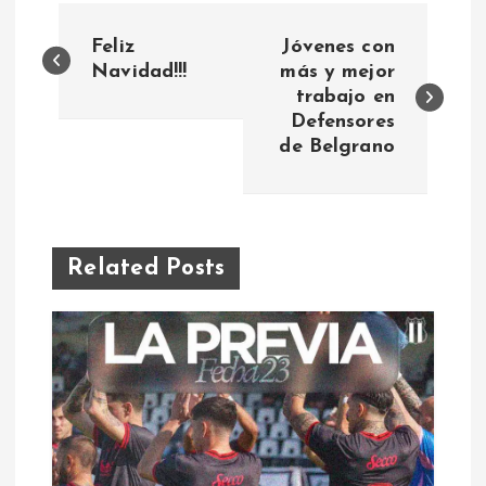
N
Feliz
Jóvenes con
a
Navidad!!!
más y mejor
trabajo en
Defensores
v
de Belgrano
e
g
Related Posts
a
c
i
ó