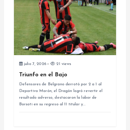
c
i
ó
n
d
julio 7, 2026
21 views
e
Triunfo en el Bajo
e
Defensores de Belgrano derrotó por 2 a 1 al
Deportivo Morón, el Dragón logró revertir el
resultado adverso, destacaron la labor de
n
Borsoti en su regreso al 11 titular y…
t