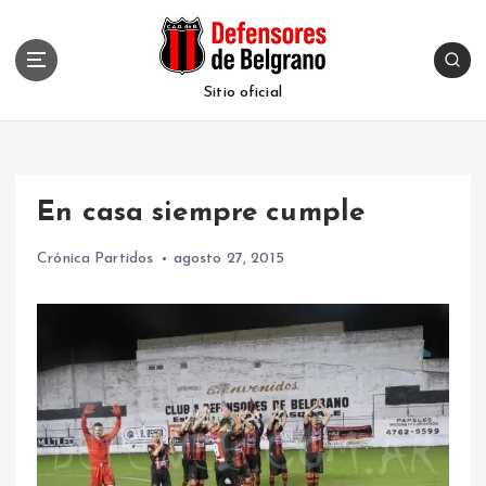
S
k
i
p
Sitio oficial
t
o
c
o
En casa siempre cumple
n
t
Crónica Partidos
agosto 27, 2015
e
n
t