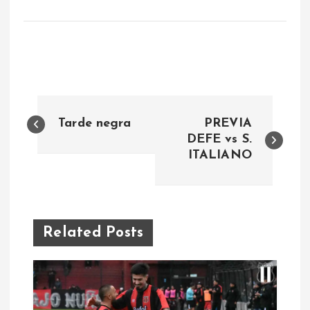
N
Tarde negra
PREVIA
a
DEFE vs S.
ITALIANO
v
e
Related Posts
g
a