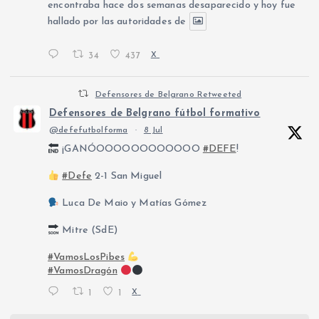
encontraba hace dos semanas desaparecido y hoy fue
hallado por las autoridades de
34
437
X
Defensores de Belgrano Retweeted
Defensores de Belgrano fútbol formativo
@defefutbolforma
·
8 Jul
¡GANÓOOOOOOOOOOOO
#DEFE
!
#Defe
2-1 San Miguel
Luca De Maio y Matías Gómez
Mitre (SdE)
#VamosLosPibes
#VamosDragón
1
1
X