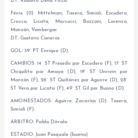
DT: Rodolfo Della Picca.
Fénix (0): Mittelman; Tissera, Simioli, Escudero,
Crocco; Licata, Marcucci, Bozzoni, Lorenzo;
Monzón, Vombergar.
DT: Gustavo Cisneros.
GOL: 39´ PT Enrique (D).
CAMBIOS: 14´ ST Presedo por Escudero (F), 17´ ST
Chiquilito por Amaya (D), 19´ ST Unrrein por
Monzón (F), 26´ ST Quiñónez por Aguirre (D), 28´
ST Vera por Licata (F), 49´ ST Gil por Buono (D).
AMONESTADOS: Aguirre, Zacarías (D). Tissera,
Simioli (F).
ÁRBITRO: Pablo Dóvalo
ESTADIO: Juan Pasquale (bueno)