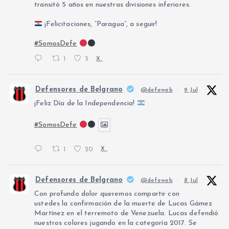
transitó 5 años en nuestras divisiones inferiores.
¡Felicitaciones, “Paragua”, a seguir!
#SomosDefe
1
5
X
Defensores de Belgrano
@defeweb
·
9 Jul
¡Feliz Día de la Independencia!
#SomosDefe
1
20
X
Defensores de Belgrano
@defeweb
·
8 Jul
Con profundo dolor queremos compartir con
ustedes la confirmación de la muerte de Lucas Gámez
Martínez en el terremoto de Venezuela. Lucas defendió
nuestros colores jugando en la categoría 2017. Se