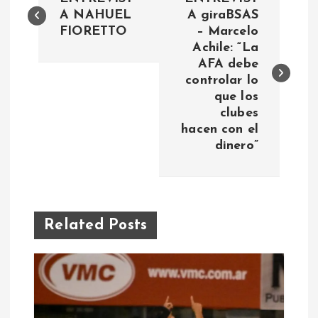
a
A NAHUEL
A giraBSAS
FIORETTO
– Marcelo
Achile: “La
v
AFA debe
controlar lo
e
que los
clubes
g
hacen con el
dinero”
a
c
i
Related Posts
ó
n