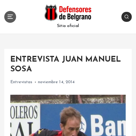
S
k
i
p
Sitio oficial
t
o
c
o
ENTREVISTA JUAN MANUEL
n
t
SOSA
e
n
Entrevistas
noviembre 14, 2014
t