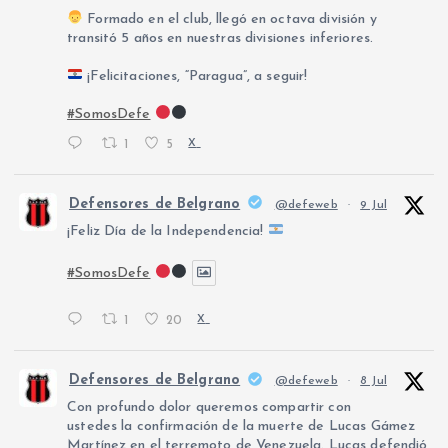
Formado en el club, llegó en octava división y
transitó 5 años en nuestras divisiones inferiores.
¡Felicitaciones, “Paragua”, a seguir!
#SomosDefe
1
5
X
Defensores de Belgrano
@defeweb
·
9 Jul
¡Feliz Día de la Independencia!
#SomosDefe
1
20
X
Defensores de Belgrano
@defeweb
·
8 Jul
Con profundo dolor queremos compartir con
ustedes la confirmación de la muerte de Lucas Gámez
Martínez en el terremoto de Venezuela. Lucas defendió