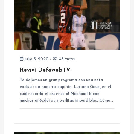
d
e
e
n
julio 5, 2020
48 views
t
Reviví DefewebTV!
r
Te dejamos un gran programa con una nota
exclusiva a nuestro capitán, Luciano Goux, en el
a
cual recordó el ascenso al Nacional B con
muchas anécdotas y perlitas imperdibles. Cómo…
d
a