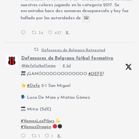
nuestros colores jugando en la categoría 2017. Se
encontraba hace dos semanas desaparecido y hoy fue
hallado por las autoridades de
34
437
X
Defensores de Belgrano Retweeted
Defensores de Belgrano fútbol formativo
@defefutbolforma
·
8 Jul
¡GANÓOOOOOOOOOOOO
#DEFE
!
#Defe
2-1 San Miguel
Luca De Maio y Matías Gómez
Mitre (SdE)
#VamosLosPibes
#VamosDragón
1
1
X