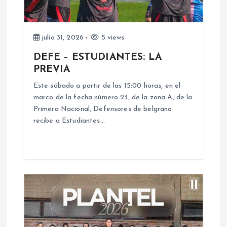
e
e
julio 31, 2026
5 views
n
DEFE – ESTUDIANTES: LA
PREVIA
t
Este sábado a partir de las 15:00 horas, en el
marco de la fecha número 23, de la zona A, de la
r
Primera Nacional, Defensores de belgrano
recibe a Estudiantes…
a
d
a
s