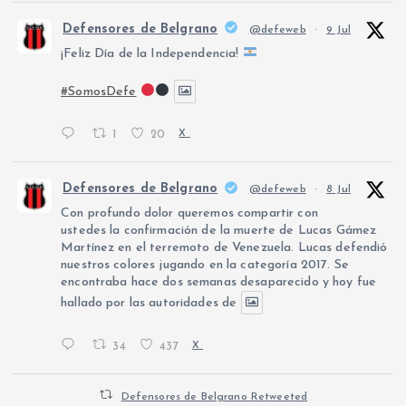
Defensores de Belgrano
@defeweb
·
9 Jul
¡Feliz Día de la Independencia!
#SomosDefe
1
20
X
Defensores de Belgrano
@defeweb
·
8 Jul
Con profundo dolor queremos compartir con
ustedes la confirmación de la muerte de Lucas Gámez
Martínez en el terremoto de Venezuela. Lucas defendió
nuestros colores jugando en la categoría 2017. Se
encontraba hace dos semanas desaparecido y hoy fue
hallado por las autoridades de
34
437
X
Defensores de Belgrano Retweeted