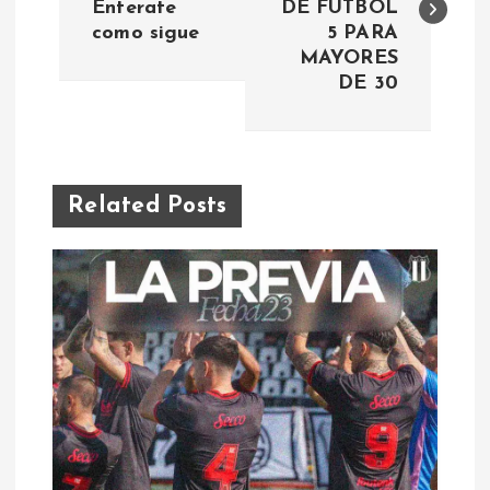
Enterate
DE FUTBOL
v
como sigue
5 PARA
MAYORES
e
DE 30
g
a
Related Posts
c
i
ó
n
d