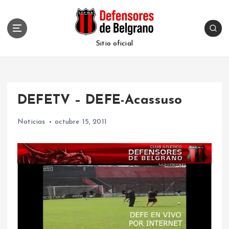
S
k
i
p
Sitio oficial
t
o
c
o
DEFETV – DEFE-Acassuso
n
t
Noticias
octubre 15, 2011
e
n
t