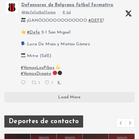
Defensores de Belgrano fútbol formativo
@defefutbolforma
·
8 Jul
¡GANÓOOOOOOOOOOOO
#DEFE
!
#Defe
2-1 San Miguel
Luca De Maio y Matías Gómez
Mitre (SdE)
#VamosLosPibes
#VamosDragón
1
1
X
Load More
Deportes de contacto