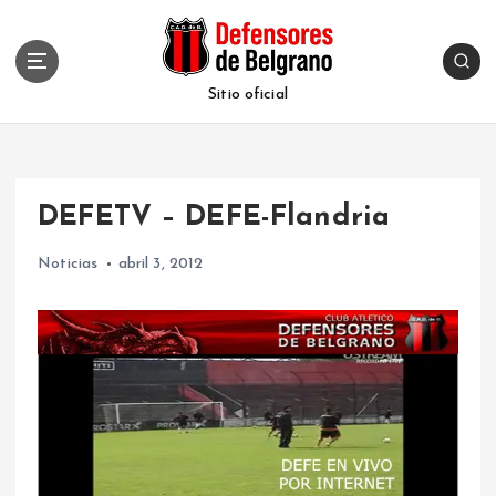
S
k
i
p
Sitio oficial
t
o
c
o
DEFETV – DEFE-Flandria
n
t
Noticias
abril 3, 2012
e
n
t