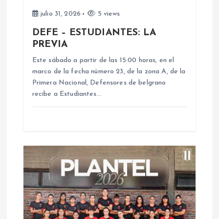
e
julio 31, 2026
5 views
e
DEFE – ESTUDIANTES: LA
PREVIA
n
Este sábado a partir de las 15:00 horas, en el
marco de la fecha número 23, de la zona A, de la
t
Primera Nacional, Defensores de belgrano
recibe a Estudiantes…
r
a
d
a
s