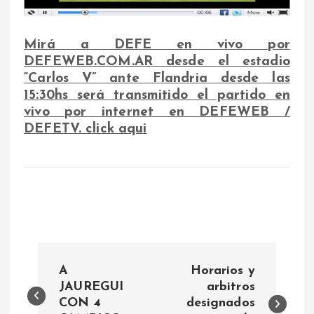
Mirá a DEFE en vivo por
DEFEWEB.COM.AR
desde el estadio
“Carlos V” ante Flandria desde las
15:30
hs será transmitido el partido en
vivo por internet en DEFEWEB /
DEFETV. click aqui
N
A
Horarios y
a
JAUREGUI
arbitros
CON 4
designados