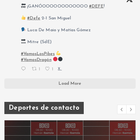
¡GANÓOOOOOOOOOOOO
#DEFE
!
#Defe
2-1 San Miguel
Luca De Maio y Matías Gómez
Mitre (SdE)
#VamosLosPibes
#VamosDragón
1
1
X
Load More
Deportes de contacto