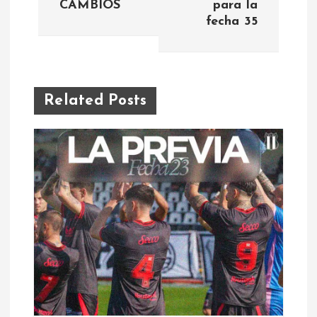
CAMBIOS
para la
v
fecha 35
e
g
Related Posts
a
c
i
ó
n
d